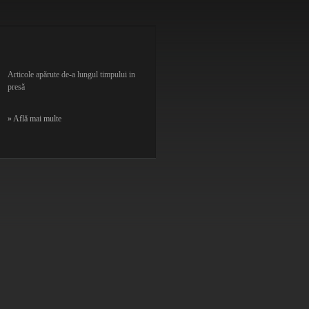
Articole apărute de-a lungul timpului in
presă
» Află mai multe