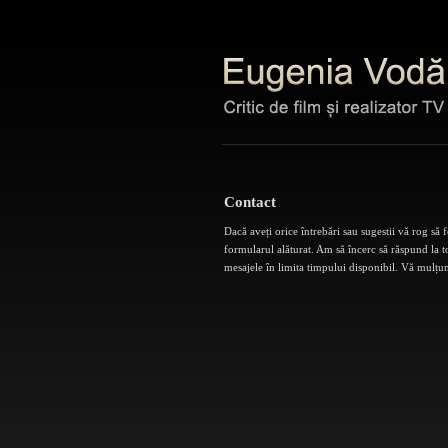
Contact
Dacă aveți orice întrebări sau sugestii vă rog să f
formularul alăturat. Am să încerc să răspund la t
mesajele în limita timpului disponibil. Vă mulțu