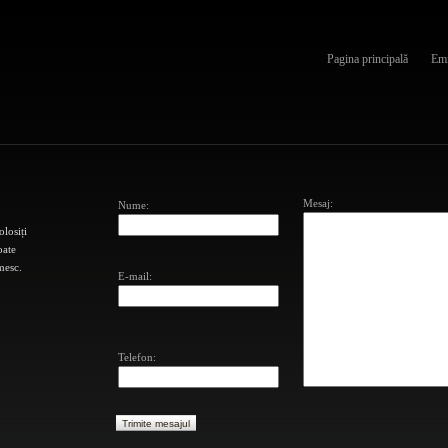
Pagina principală
Emi
Mesaj:
Nume:
olosiți
oate
mesc.
E-mail:
Telefon: