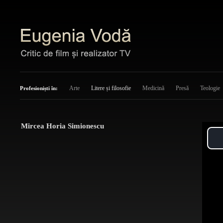
Arte
Litere și filosofie
Medicină
Presă
Teologie
Profesioniști în:
Mircea Horia Simionescu