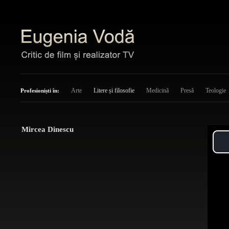
Arte
Litere și filosofie
Medicină
Presă
Teologie
Profesioniști în:
Mircea Dinescu