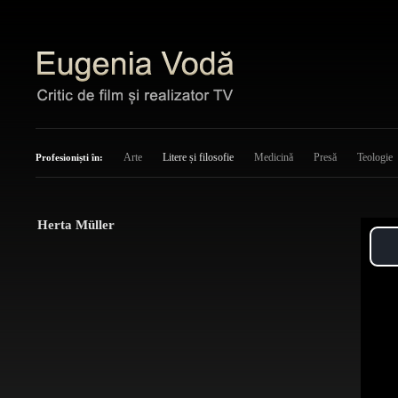
Arte
Litere și filosofie
Medicină
Presă
Teologie
Profesioniști în:
Herta Müller