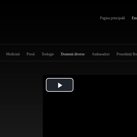
Pagina principală
Emi
Medicină
Presă
Teologie
Domenii diverse
Ambasadori
Președinții R
Play
Video