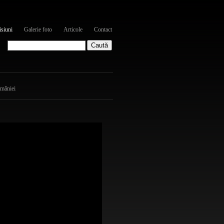
siuni
Galerie foto
Articole
Contact
omâniei