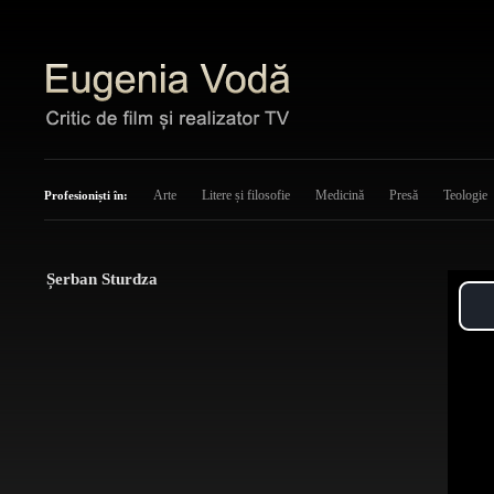
Arte
Litere și filosofie
Medicină
Presă
Teologie
Profesioniști în:
Șerban Sturdza