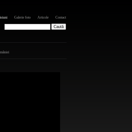
siuni
Galerie foto
Articole
Contact
omâniei