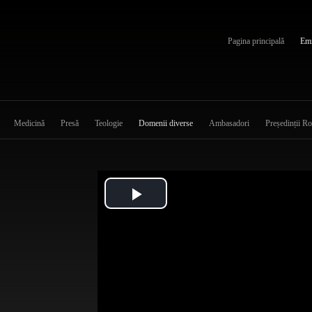
Pagina principală
Emi
Medicină
Presă
Teologie
Domenii diverse
Ambasadori
Președinții R
Play
Video