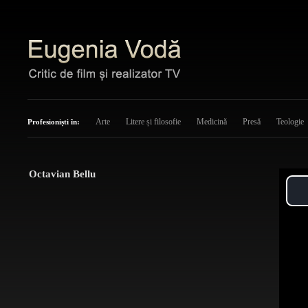
Arte
Litere și filosofie
Medicină
Presă
Teologie
Profesioniști în:
Octavian Bellu