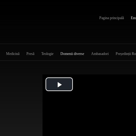
Pagina principală
Emi
Medicină
Presă
Teologie
Domenii diverse
Ambasadori
Președinții R
Play
Video