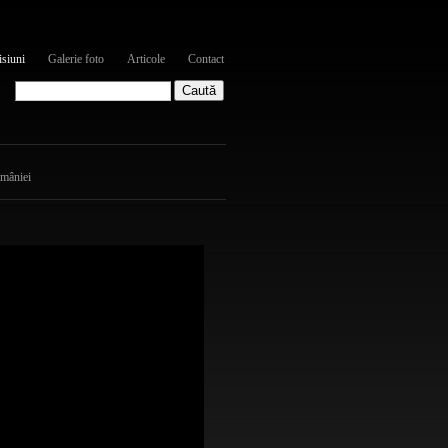
siuni
Galerie foto
Articole
Contact
omâniei