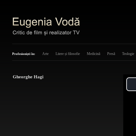
Arte
Litere și filosofie
Medicină
Presă
Teologie
Profesioniști în:
Gheorghe Hagi