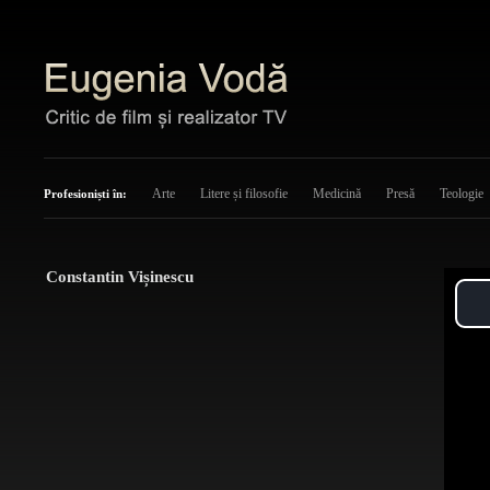
Arte
Litere și filosofie
Medicină
Presă
Teologie
Profesioniști în:
Constantin Vișinescu