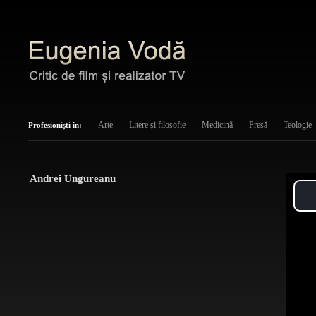
Arte
Litere și filosofie
Medicină
Presă
Teologie
Profesioniști în:
Andrei Ungureanu