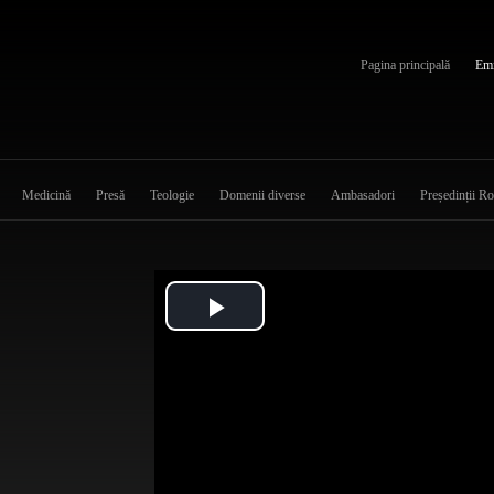
Pagina principală
Emi
Medicină
Presă
Teologie
Domenii diverse
Ambasadori
Președinții R
Play
Video