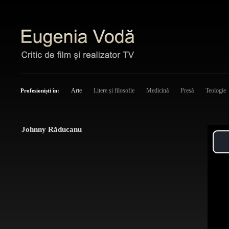
Arte
Litere și filosofie
Medicină
Presă
Teologie
Profesioniști în:
Johnny Răducanu