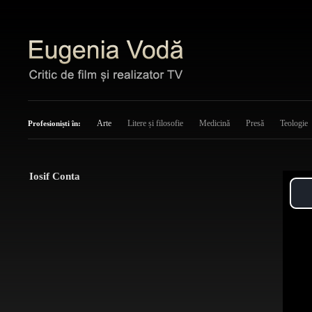
Arte
Litere și filosofie
Medicină
Presă
Teologie
Profesioniști în:
Iosif Conta