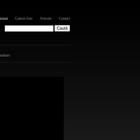
siuni
Galerie foto
Articole
Contact
omâniei