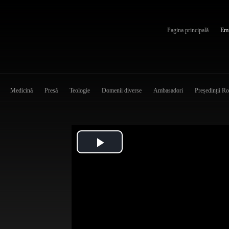
Pagina principală
Emi
Medicină
Presă
Teologie
Domenii diverse
Ambasadori
Președinții R
Play
Video