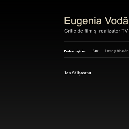
Arte
Litere și filosofie
Profesioniști în:
Ion Sălișteanu