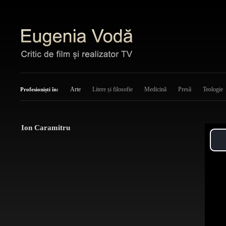
Arte
Litere și filosofie
Medicină
Presă
Teologie
Profesioniști în:
Ion Caramitru