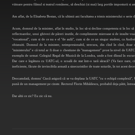
viitoare pentru filmul si teatrul românesc, să deschizi (si mai) larg portile imposturii si 
Am aflat, de la Elisabeta Bostan, că în ultimii ani facultatea a trimis ministerului o serie 
Acum, domnul de la minister, aflat în studio, în loc să-si decline competenta si în loc să 
reflectoarelor, unui ghiveci de păreri inutile, de complimente mieroase si de insulte voal
"vocational", cum si de ce nu e el "de aulă", cum si de ce un singur student, ca Andrei
obisnuiti. Domnul de la minister, neimpresionabil, strecura, din cînd în cînd, doar c
"ministerului" e că totul ar fi doar o chestiune de "management" prost la nivel de UATC! 
exemplu de urmat: Colegiul Regal de Muzică de la Londra, unde a fost dînsul în excursi
Dar care e legătura cu UATC-ul, o scoală de stat într-o tară săracă? (Va face oare, c
ineficiente, făcute de invincibila armată a sinecuristilor de toate soiurile, în tot acest dec
Deocamdată, domnu' Ciucă asigură că se va deplasa la UATC "cu o echipă complexă", UAT
pună de un management pe cinste. Rectorul Florin Mihăilescu, probabil deja pătit, întrea
Dar altii ce zic? Eu zic că nu.