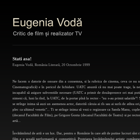
Stati asa!
Eugenia Vodă
,
România Literară
,
20 Octombrie 1999
Ne facem o datorie de onoare din a consemna, si la rubrica de cinema, ceva ce nu ne
Cinematografică) e în pericol de lichidare. UATC anuntă că nu mai poate trage, la nesfî
incapabil să asigure subventiile necesare (UATC a primit de douăsprezece ori mai puti
nimeni că, luni la rînd, la UATC, de la portar pînă la rector - "nu s-au primit salariile"
se strînge inima să auzi un asemenea actor, datorită căruia ai rîs sau ai surîs de atîtea
plec ca ultimul venetic"... Ti se strînge inima să vezi o regizoare ca Sanda Manu, coplesit
(decanul Facultătii de Film), pe Grigore Gonta (decanul Facultătii de Teatru) si pe rec
artă...
Învătămîntul de artă e un lux. Dar, pentru o Românie în care atît de putine lucruri sînt 
film e o scoală performantă si competitivă. Protejarea învătămîntului artistic românesc 