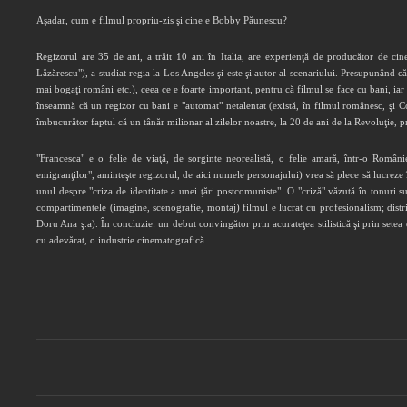
Aşadar, cum e filmul propriu-zis şi cine e Bobby Păunescu?
Regizorul are 35 de ani, a trăit 10 ani în Italia, are experienţă de producător de 
Lăzărescu"), a studiat regia la Los Angeles şi este şi autor al scenariului. Presupunând că
mai bogaţi români etc.), ceea ce e foarte important, pentru că filmul se face cu bani, iar
înseamnă că un regizor cu bani e "automat" netalentat (există, în filmul românesc, şi Co
îmbucurător faptul că un tânăr milionar al zilelor noastre, la 20 de ani de la Revoluţie, 
"Francesca" e o felie de viaţă, de sorginte neorealistă, o felie amară, într-o Român
emigranţilor", aminteşte regizorul, de aici numele personajului) vrea să plece să lucreze î
unul despre "criza de identitate a unei ţări postcomuniste". O "criză" văzută în tonuri s
compartimentele (imagine, scenografie, montaj) filmul e lucrat cu profesionalism; di
Doru Ana ş.a). În concluzie: un debut convingător prin acurateţea stilistică şi prin setea 
cu adevărat, o industrie cinematografică...