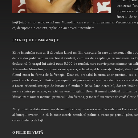
un film plasat 
ironizează "cei
popoarele au d
fiicei lui de ce
hoţi"(etc.), şi tot acolo există una Mussolini, care e o..., şi un primar al Veronei care e 
că, decupate din context, replicile s-au dovedit incendiare.
EXERCIŢIU DE IMAGINAŢIE
Să ne imaginăm cum ar fi să vedem la noi un film oarecare, în care un personaj, din bucătăr
dar cei doi politicieni au reacţionat virulent, cum era de aşteptat (să recunoaştem că B
declarat că în oraşul lui există peste 8.000 de români, care convieţuiesc minunat cu ital
Alessandra Mussolini, cu onoarea nereperată, a făcut apel la avocaţi... Iniţial, distribui
filmul exact în forma de la Veneţia. Doar că, probabil în urma unor presiuni, sau a un
prevăzute la Veneţia... Unii au perceput toată povestea ca pe un accident, care risca să d
o foarte eficientă strategie de lansare a filmului în Italia. Pare incredibil, dar am întâlni
nu - va intra pe ecrane, va găsi un teren pregătit. De-ar fi numai publicul furnizat de 
Mussolini şi numai inamicii primarului din Verona, şi tot ar fi un succes de casă! Graţie 
Nu ştiu cât de distorsionat sau de amplificat a ajuns acasă ecoul "scandalului Francesca" d
al întregii tevaturi - e că în toate ziarele scandalul politic a trecut pe primul plan, ia
corespondenţa de faţă!
O FELIE DE VIAŢĂ