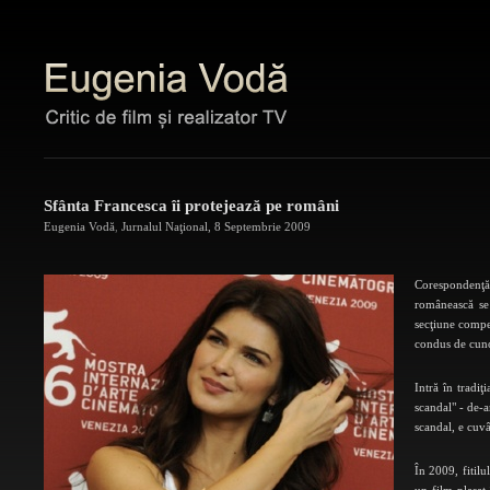
Sfânta Francesca îi protejează pe români
Eugenia Vodă
,
Jurnalul Naţional
,
8 Septembrie 2009
Corespondenţă 
românească se
secţiune compet
condus de cuno
Intră în tradiţ
scandal" - de-a
scandal, e cuv
În 2009, fitilu