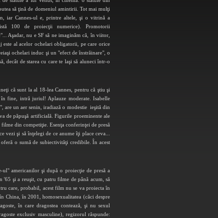
 de statuie a lui Venus, în cinema: o statuie din
putea să ţină de domeniul amintirii. Tot mai mulţi
n, iar Cannes-ul e, printre altele, şi o vitrină a
xistă 100 de proiecţii numerice). Promotorii
"... Aşadar, nu e SF să ne imaginăm că, în viitor,
este al acelor ochelari obligatorii, pe care orice
eiaşi ochelari induc şi un "efect de înstrăinare", o
ă, decât de starea cu care te laşi să aluneci într-o
eţi că sunt la al 18-lea Cannes, pentru că ştiu şi
 în fine, intră juriul! Aplauze moderate. Isabelle
, are un aer senin, iradiază o modestie ieşită din
va de păpuşă artificială. Figurile proeminente ale
 filme din competiţie. Esenţa conferinţei de presă
e vezi şi să înţelegi de ce anume îţi place ceva...
 oferă o sumă de subiectivităţi credibile. În acest
-ul" americanilor şi după o proiecţie de presă a
 '65 şi a reuşit, cu patru filme de până acum, să
ru care, probabil, acest film nu se va proiecta în
ă, în China, în 2001, homosexualitatea (căci despre
agoste, în care dragostea contează, şi nu sexul
ragoste exclusiv masculine), regizorul răspunde: