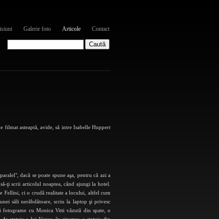
siuni
Galerie foto
Articole
Contact
e filmat asteaptă, avide, să intre Isabelle Huppert
 paralel", dacă se poate spune aşa, pentru că azi a
ă-ţi scrii articolul noaptea, când ajungi la hotel.
 Fellini, ci o crudă realitate a locului, altfel cum
nei săli nerăbdătoare, scriu la laptop şi privesc
ei fotograme cu Monica Vitti văzută din spate, o