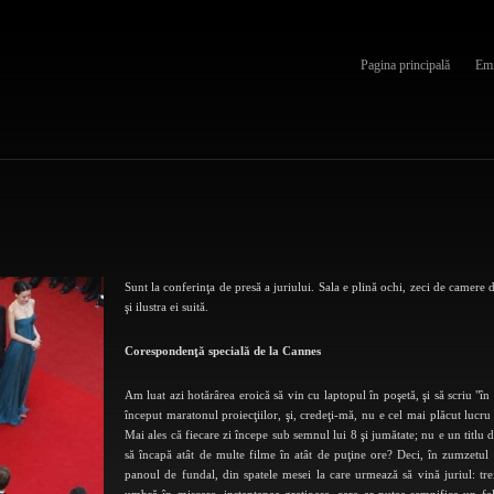
Pagina principală
Emi
Sunt la conferinţa de presă a juriului. Sala e plină ochi, zeci de camere d
şi ilustra ei suită.
Corespondenţă specială de la Cannes
Am luat azi hotărârea eroică să vin cu laptopul în poşetă, şi să scriu "în
început maratonul proiecţiilor, şi, credeţi-mă, nu e cel mai plăcut lucru s
Mai ales că fiecare zi începe sub semnul lui 8 şi jumătate; nu e un titlu de
să încapă atât de multe filme în atât de puţine ore? Deci, în zumzetul u
panoul de fundal, din spatele mesei la care urmează să vină juriul: tr