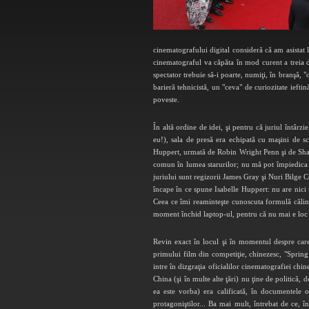
cinematografului digital consideră că am asistat 
cinematograful va căpăta în mod curent a treia di
spectator trebuie să-i poarte, numiţi, în branşă, "
barieră tehnicistă, un "ceva" de curiozitate ieftin
poveste.
În altă ordine de idei, şi pentru că juriul întâr
eu!), sala de presă era echipată cu maşini de scr
Huppert, urmată de Robin Wright Penn şi de Sharmi
comun în lumea starurilor; nu mă pot împiedica să
juriului sunt regizorii James Gray şi Nuri Bilge 
încape în ce spune Isabelle Huppert: nu are nici u
Ceea ce îmi reaminteşte cunoscuta formulă călinesc
moment închid laptop-ul, pentru că nu mai e loc 
Revin exact în locul şi în momentul despre care
primului film din competiţie, chinezesc, "Spring
intre în dizgraţia oficialilor cinematografiei ch
China (şi în multe alte ţări) nu ţine de politică,
ea este vorba) era calificată, în documentele 
protagoniştilor... Ba mai mult, întrebat de ce,