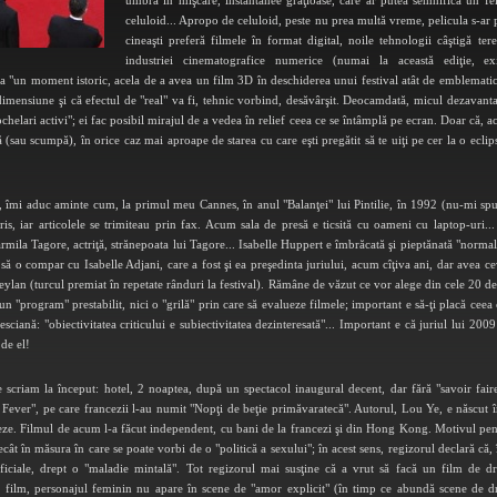
umbră în mişcare, instantanee graţioase, care ar putea semnifica un fel
celuloid... Apropo de celuloid, peste nu prea multă vreme, pelicula s-ar 
cineaşti preferă filmele în format digital, noile tehnologii câştigă tere
industriei cinematografice numerice (numai la această ediţie, e
la "un moment istoric, acela de a avea un film 3D în deschiderea unui festival atât de emblematic
mensiune şi că efectul de "real" va fi, tehnic vorbind, desăvârşit. Deocamdată, micul dezavantaj 
ochelari activi"; ei fac posibil mirajul de a vedea în relief ceea ce se întâmplă pe ecran. Doar că, ac
ă (sau scumpă), în orice caz mai aproape de starea cu care eşti pregătit să te uiţi pe cer la o eclips
zie, îmi aduc aminte cum, la primul meu Cannes, în anul "Balanţei" lui Pintilie, în 1992 (nu-mi spun
is, iar articolele se trimiteau prin fax. Acum sala de presă e ticsită cu oameni cu laptop-uri...
la Tagore, actriţă, strănepoata lui Tagore... Isabelle Huppert e îmbrăcată şi pieptănată "normal"
 o compar cu Isabelle Adjani, care a fost şi ea preşedinta juriului, acum cîţiva ani, dar avea ce
Ceylan (turcul premiat în repetate rânduri la festival). Rămâne de văzut ce vor alege din cele 20 de
n "program" prestabilit, nici o "grilă" prin care să evalueze filmele; important e să-ţi placă ceea c
iană: "obiectivitatea criticului e subiectivitatea dezinteresată"... Important e că juriul lui 2009
de el!
 scriam la început: hotel, 2 noaptea, după un spectacol inaugural decent, dar fără "savoir faire
 Fever", pe care francezii l-au numit "Nopţi de beţie primăvaratecă". Autorul, Lou Ye, e născut în
ineze. Filmul de acum l-a făcut independent, cu bani de la francezi şi din Hong Kong. Motivul pent
 decât în măsura în care se poate vorbi de o "politică a sexului"; în acest sens, regizorul declară c
oficiale, drept o "maladie mintală". Tot regizorul mai susţine că a vrut să facă un film de dr
 în film, personajul feminin nu apare în scene de "amor explicit" (în timp ce abundă scene de d