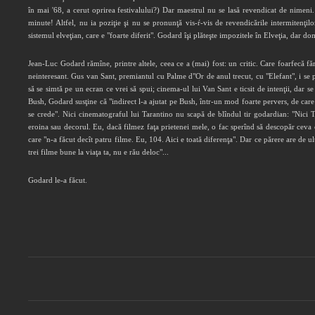
în mai '68, a cerut oprirea festivalului?) Dar maestrul nu se lasă revendicat de nimeni. 
minute! Altfel, nu ia poziţie şi nu se pronunţă vis-ŕ-vis de revendicările intermitenţil
sistemul elveţian, care e "foarte diferit". Godard îşi plăteşte impozitele în Elveţia, dar do
Jean-Luc Godard rămîne, printre altele, ceea ce a (mai) fost: un critic. Care foarfecă f
neinteresant. Gus van Sant, premiantul cu Palme d"Or de anul trecut, cu "Elefant", i se pa
să se simtă pe un ecran ce vrei să spui; cinema-ul lui Van Sant e ticsit de intenţii, da
Bush, Godard susţine că "indirect l-a ajutat pe Bush, într-un mod foarte pervers, de care 
se crede". Nici cinematograful lui Tarantino nu scapă de blîndul tir godardian: "Nici T
eroina sau decorul. Eu, dacă filmez faţa prietenei mele, o fac sperînd să descopăr ceva c
care "n-a făcut decît patru filme. Eu, 104. Aici e toată diferenţa". Dar ce părere are de u
trei filme bune la viaţa ta, nu e rău deloc"...
Godard le-a făcut.