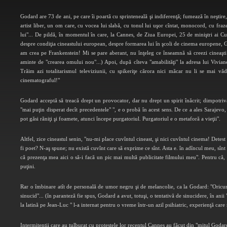
Godard are 73 de ani, pe care îi poartă cu sprinteneală şi indiferenţă; fumează în neştir
artist liber, un om care, cu vocea lui slabă, cu tonul lui uşor cîntat, monocord, cu fra
lui"... De pildă, în momentul în care, la Cannes, de Ziua Europei, 25 de miniştri ai Cultu
despre condiţia cineastului european, despre formarea lui în şcoli de cinema europene, God
am crea pe Frankenstein! Mi se pare aberant, nu înţeleg ce înseamnă să creezi cineaş
aminte de "crearea omului nou"...) Apoi, după cîteva "amabilităţi" la adresa lui Vivi
Trăim azi totalitarismul televiziunii, cu spikeriţe cărora nici măcar nu li se mai v
cinematograful!"
Godard acceptă să treacă drept un provocator, dar nu drept un spirit înăcrit; dimpotrivă,
"mai puţin disperat decît precedentele" ", e o probă în acest sens. De ce a ales Sarajevo,
pot găsi răniţi şi foamete, atunci începe purgatoriul. Purgatoriul e o metaforă a vieţii".
Altfel, zice cineastul senin, "nu-mi place cuvîntul cineast, şi nici cuvîntul cinema! Detest 
fi poet? N-aş spune; nu există cuvînt care să exprime ce sînt. Asta e. în adîncul meu, sîn
că prezenţa mea aici o să-i facă un pic mai multă publicitate filmului meu". Pentru că, s
puţini.
Rar o îmbinare atît de personală de umor negru şi de melancolie, ca la Godard: "Oricum, 
sinucid"... (în paranteză fie spus, Godard a avut, totuşi, o tentativă de sinucidere, în anii
la latină pe Jean-Luc " l-a internat pentru o vreme într-un azil psihiatric, experienţă care
Intermitenţii care au tulburat cu protestele lor recentul Cannes au făcut din "mitul Godard"