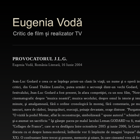
PROVOCATORUL J.L.G.
Eugenia Vodă
,
România Literară
,
16 Iunie 2004
Jean-Luc Godard e ceea ce se înţelege printr-un clasic în viaţă; un nume şi o operă intr
critici, din Grand Théâtre Lumičre, putea urmări o secvenţă dintr-un vechi Godard, 
festivalului, Jean-Luc Godard a fost prezent, în afara competiţiei, cu un nou film, "N
cinematografic despre "muzica noastră", muzica secolului, despre omul în istorie şi isto
minute, şi amalgamează, fără o ordine cronologică în montaj, fără comentariu, pe muzi
tancuri, nave de război, împuşcături, execuţii, peisaje devastate, oraşe distruse. "Purgatori
"O vizită la podul Mostar, aflat în reconstrucţie, simbolizează " spune autorul " schimbul 
şi-a asumat un sacrificiu " îşi găseşte pacea pe malul lacului Leman.GODARD va fi, mai m
"Collages de France", care se va desfăşura între octombrie 2005 şi iunie 2006, la Centru
discuta cu ei despre lumea modernă; întîlnirile vor fi împînzite de imagini "expuse" de cin
XX). O confruntare între trecut şi prezent, memorie şi uitare, în care cineastul vrea să fie