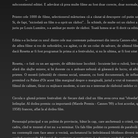
subconstientul editiei. E adevărat că prea multe filme au fost doar corecte, doar normale,
Printre cele 1000 de filme, selectionerul mărturisea că a căutat să descopere cel putin u
Si, de fapt, "niciodată un film n-a oprit un război"... În schimb, de multe ori un război a 
juriu pe Louis Lumière, s-a amînat pe motiv de război. Toată lumea si-ar fi dorit ca editi
Editia s-a încheiat cu unul dintre cele mai contestate palmaresuri din istoria Cannes-ulu
de atîtea filme si ros de nehotărîre, s-a agătat, ca de un colac de salvare, de ultimul f
dacă Rosetta ar fi fost programat în prima zi a festivalului, si nu în ultima, ar fi fost uita
Rosetta, - o fată cu un aer agresiv, de sălbăticiune încoltită - locuieste într-o rulotă, 
afară din slujbe mizere, si îsi doreste cu o ardoare nebună să găsească de lucru; să aib
prieten. O mostră (izbutită) de cinema social, umanist, cu fortă documentară, de influe
premiind cu Palme d'Or acest film marginal despre o marginală, juriul a vrut să transmită
filmul de calitate, făcut cu mijloace modeste, si care nu e interesat de războiul stelelor ci
Circula o glumă printre festivalisti: de fiecare dată cînd un film avea ceva mai "obsedat"
întîmplat. Al doilea premiu ca importantă (Marele Premiu - Cannes '99) a fost acordat, s
1958) francez, aflat la al doilea film.
Personajul principal e un politist de provincie, bătut în cap, care anchetează o crimă, cu
cadru, cînd te trezesti el tot nu s-a terminat. Un fals film politist cu pretentii de parabolă
nu contemplă cum face amor o vecină, anchetatorul îsi îmbrătisează libidinos diversi inte