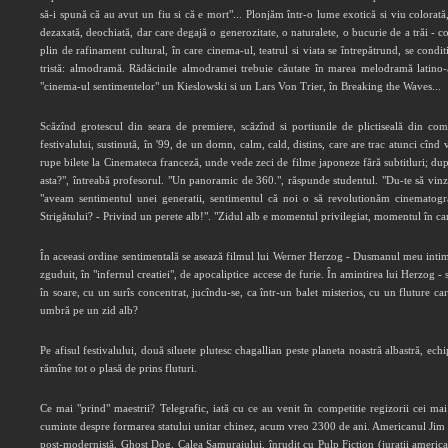
să-i spună că au avut un fiu si că e mort"... Plonjăm într-o lume exotică si viu colorată
dezaxată, deochiată, dar care degajă o generozitate, o naturalete, o bucurie de a trăi 
plin de rafinament cultural, în care cinema-ul, teatrul si viata se întrepătrund, se co
tristă: almodramă. Rădăcinile almodramei trebuie căutate în marea melodramă latino-
"cinema-ul sentimentelor" un Kieslowski si un Lars Von Trier, în Breaking the Waves...
Scăzînd grotescul din seara de premiere, scăzînd si portiunile de plictiseală din co
festivalului, sustinută, în '99, de un domn, calm, cald, distins, care are trac atunci cî
rupe bilete la Cinemateca franceză, unde vede zeci de filme japoneze fără subtitluri; du
asta?", întreabă profesorul. "Un panoramic de 360.", răspunde studentul. "Du-te să vinzi
"aveam sentimentul unei generatii, sentimentul că noi o să revolutionăm cinematogr
Strigătului? - Privind un perete alb!". "Zidul alb e momentul privilegiat, momentul în care
În aceeasi ordine sentimentală se asează filmul lui Werner Herzog - Dusmanul meu intim
zguduit, în "infernul creatiei", de apocaliptice accese de furie. În amintirea lui Herzog -
în soare, cu un surîs concentrat, jucîndu-se, ca într-un balet misterios, cu un fluture car
umbră pe un zid alb?
Pe afisul festivalului, două siluete plutesc chagallian peste planeta noastră albastră, echi
rămîne tot o plasă de prins fluturi.
Ce mai "prind" maestrii? Telegrafic, iată cu ce au venit în competitie regizorii cei ma
cuminte despre formarea statului unitar chinez, acum vreo 2300 de ani. Americanul Jim Ja
post-modernistă, Ghost Dog, Calea Samuraiului, înrudit cu Pulp Fiction (juratii americani