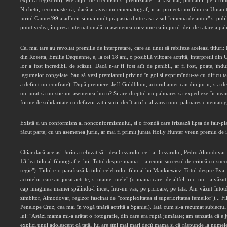
explică regizorul). Melanjul de cretinism si pretiozitate l-a fascinat, probabil, pe Cron
Nichetti, recunoaste că, dacă ar avea un cinematograf, n-ar proiecta un film ca Umanita
juriul Cannes'99 a adîncit si mai mult prăpastia dintre asa-zisul "cinema de autor" si publ
putut vedea, în presa internatională, o asemenea coeziune ca în jurul ideii de ratare a p
Cel mai tare au revoltat premiile de interpretare, care au tinut să rebifeze aceleasi titluri:
din Rosetta, Emilie Dequenne, e, la cei 18 ani, o posibilă viitoare actrită, interpretii din
lor a fost incredibil de scăzut. Dacă n-ar fi fost atît de penibil, ar fi fost, poate, î
legumelor congelate. Sau să vezi premiantul privind în gol si exprimîndu-se cu dificultat
a definit un confrate). După premiere, Jeff Goldblum, actorul american din juriu, s-a decla
un jurat să nu stie un asemenea lucru? Si are dreptul un palmares să expedieze în neant m
forme de solidaritate cu defavorizatii sortii decît artificializarea unui palmares cinematog
Există si un conformism al nonconformismului, si o frondă care frizează lipsa de fair-play.
făcut parte; cu un asemenea juriu, ar mai fi primit jurata Holly Hunter vreun premiu de i
Chiar dacă acelasi Juriu a refuzat să-i dea Cezarului ce-i al Cezarului, Pedro Almodovar
13-lea titlu al filmografiei lui, Totul despre mama -, a reunit succesul de critică cu su
regie"). Titlul e o parafrază la titlul celebrului film al lui Mankiewicz, Totul despre E
actritelor care au jucat actrite, si mamei mele" (o mamă care, de altfel, nici nu i-a vă
cap imaginea mamei spălîndu-l încet, într-un vas, pe picioare, pe tata. Am văzut întotdeau
zîmbitor, Almodovar, regizor fascinat de "complexitatea si superioritatea femeilor")... Fil
Penelope Cruz, cea mai în vogă tînără actrită a Spaniei). Iată cum si-a rezumat subiectul 
lui: "Astăzi mama mi-a arătat o fotografie, din care era ruptă jumătate; am senzatia că e ju
explici unui adolescent că tatăl lui are sîni mai mari decît mama si că răspunde la numele