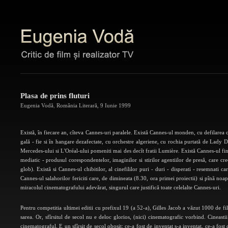
Plasa de prins fluturi
Eugenia Vodă
,
România Literară
,
9 Iunie 1999
Există, în fiecare an, cîteva Cannes-uri paralele. Există Cannes-ul monden, cu defilarea 
gală - fie si în hangare dezafectate, cu orchestre algeriene, cu rochia purtată de Lady Di
Mercedes-ului si L'Oréal-ului pomeniti mai des decît fratii Lumière. Există Cannes-ul fin
mediatic - produsul corespondentelor, imaginilor si stirilor agentiilor de presă, care 
glob). Există si Cannes-ul chibitilor, al cinefililor puri - duri - disperati - resemnati ca
Cannes-ul salahorilor fericiti care, de dimineata (8.30, ora primei proiectii) si pînă noap
miracolul cinematografului adevărat, singurul care justifică toate celelalte Cannes-uri.
Pentru competitia ultimei editii cu prefixul 19 (a 52-a), Gilles Jacob a văzut 1000 de fi
sarea. Or, sfîrsitul de secol nu e deloc glorios, (nici) cinematografic vorbind. Cinea
cinematograful. E un sfîrsit de secol obosit: ce-a fost de inventat s-a inventat, ce-a fost 