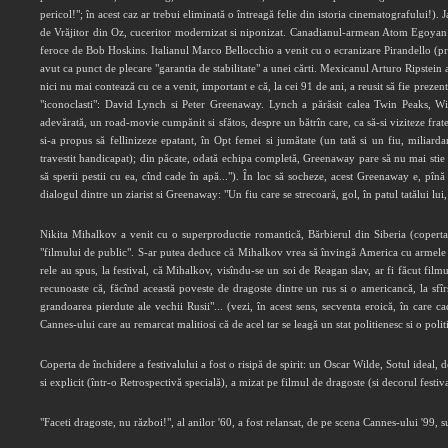
pericol!"; în acest caz ar trebui eliminată o întreagă felie din istoria cinematografului!).
de Vrăjitor din Oz, cuceritor modernizat si niponizat. Canadianul-armean Atom Egoyan a 
feroce de Bob Hoskins. Italianul Marco Bellocchio a venit cu o ecranizare Pirandello (prea) 
avut ca punct de plecare "garantia de stabilitate" a unei cărti. Mexicanul Arturo Ripste
nici nu mai contează cu ce a venit, important e că, la cei 91 de ani, a reusit să fie prezen
"iconoclasti": David Lynch si Peter Greenaway. Lynch a părăsit calea Twin Peaks, Wild
adevărată, un road-movie cumpănit si sfătos, despre un bătrîn care, ca să-si viziteze fr
si-a propus să fellinizeze epatant, în Opt femei si jumătate (un tată si un fiu, miliard
travestit handicapat); din păcate, odată echipa completă, Greenaway pare să nu mai stie
să sperii pestii cu ea, cînd cade în apă..."). În loc să socheze, acest Greenaway e, pînă 
dialogul dintre un ziarist si Greenaway: "Un fiu care se strecoară, gol, în patul tatălui lui
Nikita Mihalkov a venit cu o superproductie romantică, Bărbierul din Siberia (coperta
"filmului de public". S-ar putea deduce că Mihalkov vrea să învingă America cu armele e
rele au spus, la festival, că Mihalkov, visîndu-se un soi de Reagan slav, ar fi făcut film
recunoaste că, făcînd această poveste de dragoste dintre un rus si o americancă, la sfîrs
grandoarea pierdute ale vechii Rusii"... (vezi, în acest sens, secventa eroică, în care c
Cannes-ului care au remarcat malitiosi că de acel tar se leagă un stat politienesc si o polit
Coperta de închidere a festivalului a fost o risipă de spirit: un Oscar Wilde, Sotul ideal, 
si explicit (într-o Retrospectivă specială), a mizat pe filmul de dragoste (si decorul festiv
"Faceti dragoste, nu război!", al anilor '60, a fost relansat, de pe scena Cannes-ului '99,