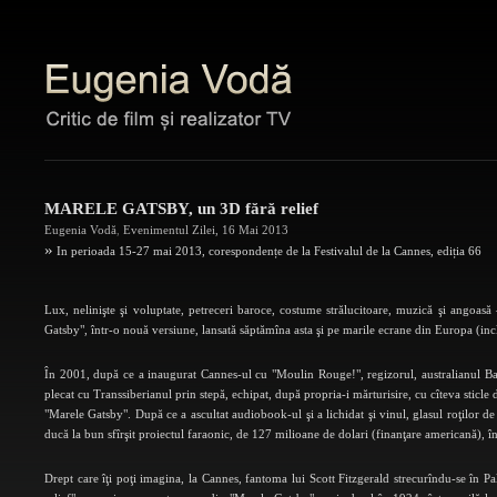
MARELE GATSBY, un 3D fără relief
Eugenia Vodă
,
Evenimentul Zilei
,
16 Mai 2013
»
In perioada 15-27 mai 2013, corespondențe de la Festivalul de la Cannes, ediția 66
Lux, nelinişte şi voluptate, petreceri baroce, costume strălucitoare, muzică şi angoasă
Gatsby", într-o nouă versiune, lansată săptămîna asta şi pe marile ecrane din Europa (in
În 2001, după ce a inaugurat Cannes-ul cu "Moulin Rouge!", regizorul, australianul Baz 
plecat cu Transsiberianul prin stepă, echipat, după propria-i mărturisire, cu cîteva sticle d
"Marele Gatsby". După ce a ascultat audiobook-ul şi a lichidat şi vinul, glasul roţilor de tr
ducă la bun sfîrşit proiectul faraonic, de 127 milioane de dolari (finanţare americană), î
Drept care îţi poţi imagina, la Cannes, fantoma lui Scott Fitzgerald strecurîndu-se în Pal