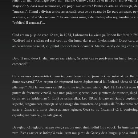
relief": ar mai recunoaşte ceva din "Marele Gatsby", scris de el în 1924, într-o vilă la 
Majestic? Şi dacă n-ar recunoaşte, cel puţin s-ar amuza? Pentru că asta ne sfătuieşte, d
"amuzant". Filmul a divizat critica americană: ceea ce pe coasta de Est pare amuzant, pe c
să amuze, altfel e "de cremenal"! La asemenea mize, e de înţeles pofta regizorului de a 
"publicul îl urmează"...
Cînd era un puşti de vreo 12 ani, în 1974, Luhrmann l-a văzut pe Robert Redford în "Mare
"Redford mi s-a părut cel mai cool tip din lume, dar n-am înţeles nimic!" Drept care, a
adică senzaţia de relief, cu preţul unor ochelari incomozi. Marele Gatsby de larg consum.
De-o fi una, de-o fi alta, succes sau cădere, în acest caz se potriveşte un lucru foart
comercial"!
Cu cruzimea caracteristică meseriei, sau femeilor, o jurnalistă l-a întrebat pe R
dumneavoastră?" Am reţinut din răspunsul foarte diplomatic al lui Redford ideea că "Gats
plictiseşti". Nici la versiunea cu DiCaprio nu te plictiseşti nici o clipă. Fără să aibă acces
putere de fascinaţie vizuală, ca a unei prăjituri spectaculoase şi extrem de muncite, dup
cu un aer de Spiderman în luptă cu psihanaliza. Leo DiCaprio pare un Gatsby copleşit de
superbă, singura care reuşeşte să se extragă din atmosfera de paradoxală "melodramă rece" a 
parte a rămas şi a livrat cîteva aplauze leşinate. Ceea ce nu înseamnă că la conferinţ
capodopere "sărace", cu sala goală).
De reţinut că regizorul atrage atenţia asupra unor similitudini între epoci: "În America an
zero. Este exact ce se întîmplă astăzi: sunt mii şi mii de Gatsby de-a lungul şi de-a latul l