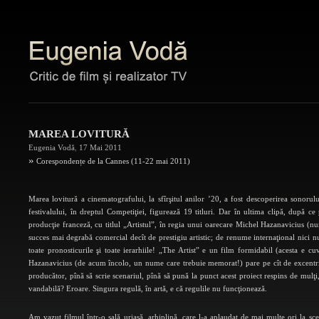
MAREA LOVITURĂ
Eugenia Vodă
,
17 Mai 2011
»
Corespondențe de la Cannes (11-22 mai 2011)
Marea lovitură a cinematografului, la sfîrşitul anilor ’20, a fost descoperirea sonorul
festivalului, în dreptul Competiţiei, figurează 19 titluri. Dar în ultima clipă, după c
producţie franceză, cu titlul „Artistul”, în regia unui oarecare Michel Hazanavicius (nu
succes mai degrabă comercial decît de prestigiu artistic; de renume internaţional nici n
toate pronosticurile şi toate ierarhiile! „The Artist” e un film formidabil (acesta e c
Hazanavicius (de acum încolo, un nume care trebuie memorat!) pare pe cît de excentric
producător, pînă să scrie scenariul, pînă să pună la punct acest proiect respins de mul
vandabilă? Eroare. Singura regulă, în artă, e că regulile nu funcţionează.
Am vazut filmul într-o sală uriaşă, arhiplină, care l-a aplaudat de mai multe ori la sce