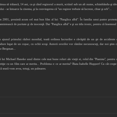
nua să trăiască, 14 ani, ca şi când regizorul a murit, scriind sub un alt nume, schimbându-şi iden
i - se întoarce la cinema, şi la convingerea că "un regizor trebuie să lucreze, chiar şi orb"...
n 2001, prezintă acum cel mai bun film al lui: "Panglica albă". În familia unui pastor protest
 amintească de puritate şi de inocenţă. Dar "Panglica albă" e şi un titlu ironic, pentru că însemnul 
in ajunul primului război mondial, toată ordinea lucrurilor e răvăşită de un şir de accidente 
ădure legat de un copac, cu ochii scoşi. Autorii ororilor vor rămîne necunoscuţi, dar noi ştim cin
 de Bergman...
ză lui Michael Haneke unul dintre cele mai bune roluri ale vieţii ei, rolul din "Pianista", pentru 
tiţie cu un film care ar merita... Problema e: ce ar merita? Biata Isabelle Huppert! Cu cât creşt
că seară vom avea, totuşi, un palmares.