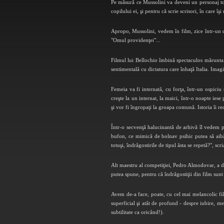
Pe măsură ce Mussolini va deveni un personaj tot 
copilului ei, şi pentru că scrie scrisori, în care îş
Apropo, Mussolini, vedem în film, zice într-un 
"Omul providenţei"...
Filmul lui Bellochio îmbină spectaculos mărunta m
sentimentală cu dictatura care înhaţă Italia. Im
Femeia va fi internată, cu forţa, într-un ospici
creşte la un internat, la maici, într-o noapte ies
şi vor fi îngropaţi la groapa comună. Istoria îi r
Într-o secvenţă halucinantă de arhivă îl vedem pe
bufon, ce mimică de bolnav psihic putea să aibă
totuşi, îndrăgostirile de tipul ăsta se repetă?", sc
Alt maestru al competiţiei, Pedro Almodovar, a div
putea spune, pentru că îndrăgostiţii din film sunt
Avem de-a face, poate, cu cel mai melancolic film
superficial şi atât de profund - despre iubire, m
subtilitate ca oricând!).