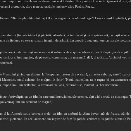
mai important, Ida Dalser va deveni tot mai indezirabilă - pentru că se încăpăţânează să susţină c
i reclamă drepturile, către toate autorităţile, inclusiv către Papă şi Rege...
discurs: "Din maţele ultimului papă îl vom sugruma pe ultimul rege"! Ceea ce nu-l împiedică, pe
elodramă (femeia trădată şi părăsită, obsedată de iubirea ei şi de dreptatea ei), cu paşii mari ai i
aginile de ficţiune cu extraordinare imagini de arhivă, din epocă. Lupta unui om cu marele mecani
u şi declarată nebună, deşi nu avea decât nebunia de a spune adevărul; va fi despărţită de copilul
e pe coridor şi împinge jos, de pe soclu, capul uriaş din marmură albă, al tatălui... Amândoi vor m
ecuperează.
 Mussolini ţinând un discurs; la început am crezut că e o satiră, un actor cabotin, care îl caric
 Mussolini, omul aclamat de mulţimi în delir! "Nouă, italienilor, ne e ruşine că un asemenea om
ria, după filmul lui Bellochio, o cronicară italiană, referindu-se, evident, la "berlusconism"...
izat festivaliştii, cu un film în care unii întrevăd marele premiu, alţii văd o criză de inspiraţie:
 pulverizaţi într-un accident de maşină).
 al lui Almodovar, o comedie melo, un film cu timbrul lui Almodovar, atât de frust şi atât de sofis
emorie, şi cinema. În acel accident, un regizor de film îşi pierde vederea şi îşi pierde iubita (o