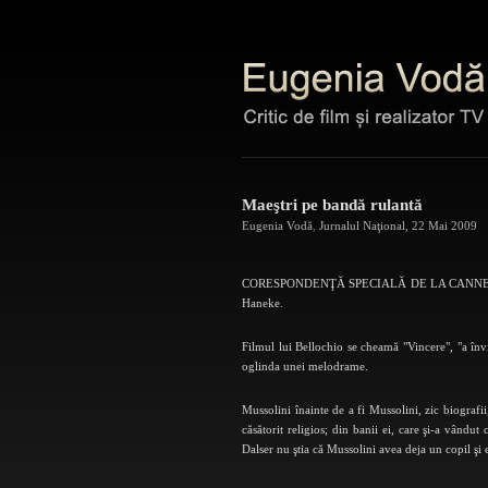
Maeştri pe bandă rulantă
Eugenia Vodă
,
Jurnalul Naţional
,
22 Mai 2009
CORESPONDENŢĂ SPECIALĂ DE LA CANNES Da, maeş
Haneke.
Filmul lui Bellochio se cheamă "Vincere", "a învi
oglinda unei melodrame.
Mussolini înainte de a fi Mussolini, zic biografii
căsătorit religios; din banii ei, care şi-a vândut 
Dalser nu ştia că Mussolini avea deja un copil şi e