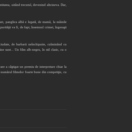
titatea, uitând trecutul, devenind altcineva. Dar,
ant, panglica albă e legată, de mamă, la mâinile
purităţii va fi, de fapt, însemnul crimei, îngeraşii
ciudate, de barbarii neînchipuite, culminând cu
e sunt... Un film alb-negru, în stil clasic, cu o
care a câştigat un premiu de interpretare chiar la
e numărul filmelor foarte bune din competiţie, cu