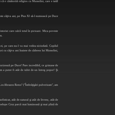
ă e căsătorită religios cu Mussolini, care e tatăl
ste câţiva ani, pe Pius XI să-l numească pe Duce
storiei care calcă totul în picioare. Mica poveste
sm.
 ei, pe care nu-l va mai vedea niciodată. Copilul
uri cu câţiva ani înainte de căderea lui Mussolini,
aturizează pe Duce! Pare incredibil, ce grimase de
 a putut fi atât de iubit de un întreg popor! Şi
 "Los Abrazos Rotos" ("Îmbrăţişări pulverizate", am
ticat, atât de natural şi atât de livresc, atât de
 Penelope Cruz parcă mai luminoasă şi mai plină de