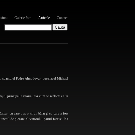
siuni
Galerie foto
Articole
Contact
spaniolul Pedro Almodovar, austriacul Michael
jul principal e istoria, aşa cum se reflectă ea în
alser, cu care a avut şi un băiat şi cu care a fost
punctul de plecare al viitorului partid fascist. Ida