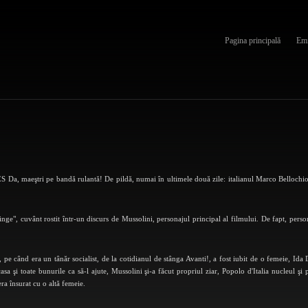
Pagina principală
Emi
tri pe bandă rulantă! De pildă, numai în ultimele două zile: italianul Marco Bellochio, 
nge", cuvânt rostit într-un discurs de Mussolini, personajul principal al filmului. De fapt, persona
, pe când era un tânăr socialist, de la cotidianul de stânga Avanti!, a fost iubit de o femeie, Ida D
casa şi toate bunurile ca să-l ajute, Mussolini şi-a făcut propriul ziar, Popolo d'Italia nucleul şi 
ra însurat cu o altă femeie.