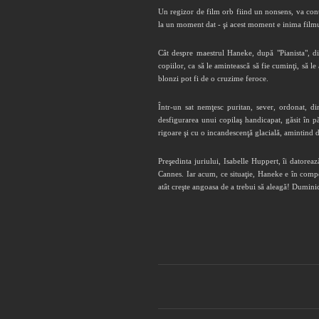
Un regizor de film orb fiind un nonsens, va conti
la un moment dat - şi acest moment e inima filmulu
Cât despre maestrul Haneke, după "Pianista", di
copiilor, ca să le amintească să fie cuminţi, să le
blonzi pot fi de o cruzime feroce.
Într-un sat nemţesc puritan, sever, ordonat, d
desfigurarea unui copilaş handicapat, găsit în p
rigoare şi cu o incandescenţă glacială, amintind
Preşedinta juriului, Isabelle Huppert, îi datorea
Cannes. Iar acum, ce situaţie, Haneke e în compe
atât creşte angoasa de a trebui să aleagă! Dumini