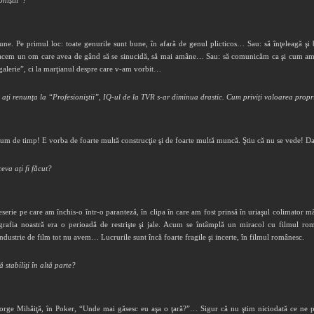
oniştii”?
isiune. Pe primul loc: toate genurile sunt bune, în afară de genul plicticos… Sau: să înţeleagă
facem un om care avea de gând să se sinucidă, să mai amâne… Sau: să comunicăm ca şi cum am 
alerie”, ci la marţianul despre care v-am vorbit…
 aţi renunţa la “Profesioniştii”, IQ-ul de la TVR s-ar diminua drastic. Cum priviţi valoarea propr
 de timp! E vorba de foarte multă construcţie şi de foarte multă muncă. Ştiu că nu se vede! Dar
ceva aţi fi făcut?
eserie pe care am închis-o într-o paranteză, în clipa în care am fost prinsă în uriaşul colimator 
grafia noastră era o perioadă de restrişte şi jale. Acum se întâmplă un miracol cu filmul rom
industrie de film tot nu avem… Lucrurile sunt încă foarte fragile şi incerte, în filmul românesc.
stabiliţi în altă parte?
ge Mihăiţă, în Poker, “Unde mai găsesc eu aşa o ţară?”… Sigur că nu ştim niciodată ce ne po