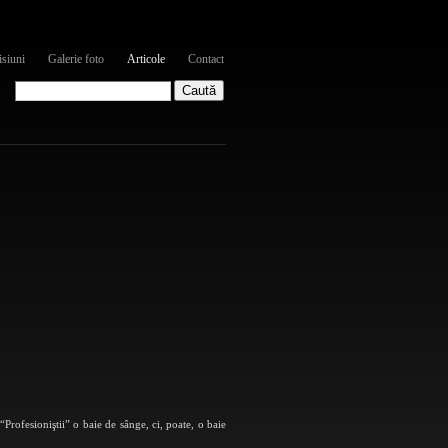
siuni
Galerie foto
Articole
Contact
rofesioniştii” o baie de sânge, ci, poate, o baie