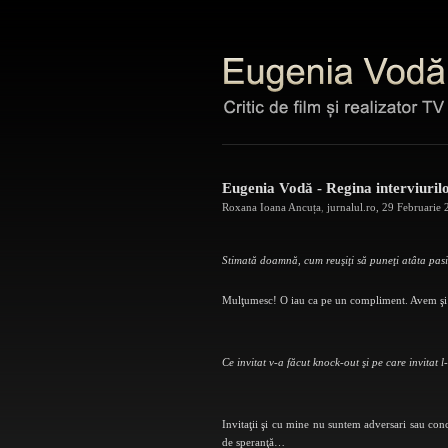
Eugenia Vodă - Regina interviurilo
Roxana Ioana Ancuța
,
jurnalul.ro
,
29 Februarie 
Stimată doamnă, cum reuşiţi să puneţi atâta pasiu
Mulţumesc! O iau ca pe un compliment. Avem şi 
Ce invitat v-a făcut knock-out şi pe care invitat l
Invitaţii şi cu mine nu suntem adversari sau con
de spe­ranţă…