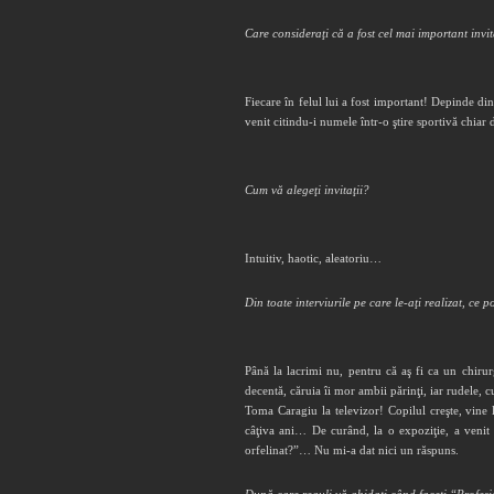
Care consideraţi că a fost cel mai important inv
Fiecare în felul lui a fost important! Depinde din
venit citindu-i numele într-o ştire sportivă chiar 
Cum vă alegeţi invitaţii?
Intuitiv, haotic, aleatoriu…
Din toate interviurile pe care le-aţi realizat, ce
Până la lacrimi nu, pentru că aş fi ca un chiru
decentă, căruia îi mor ambii părinţi, iar rudele, c
Toma Caragiu la televizor! Copilul creşte, vine 
câţiva ani… De curând, la o expoziţie, a venit 
orfelinat?”… Nu mi-a dat nici un răspuns.