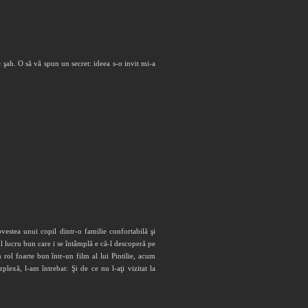
e şah. O să vă spun un secret: ideea s-o invit mi-a
estea unui copil dintr-o familie confortabilă şi
rul lucru bun care i se întâmplă e că-l descoperă pe
rol foarte bun într-un film al lui Pintilie, acum
xă, l-am întrebat: Şi de ce nu l-aţi vi­zitat la