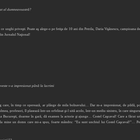
itat al dumneavoastră?
 ce unghi priveşti. Poate aş alege-o pe fetiţa de 10 ani din Petrila, Daria Vişănescu, ­campioana d
din Jurnalul Naţional!
 poveste v-a impresionat până la lacrimi
rg care, în timp ce operează, ar plânge de mila bolnavului… Dar m-a impresionat, de pildă, pov
ulmea, profesori, îl plasează într-un orfelinat şi-l uită acolo, într-un mediu sinistru, în care singu
la Bucureşti, doarme în gară, dă examen la actorie şi ajunge… Costel Caşcaval! Care a făcut un 
la mine un domn care mi-a spus, foarte mândru: “Eu sunt unchiul lui Costel Caşcaval!”… Perple