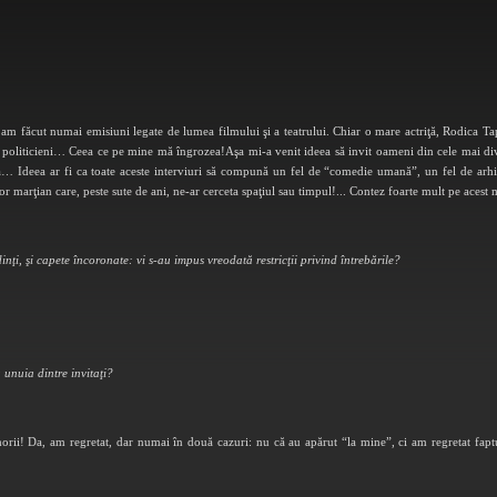
am făcut numai emisiuni legate de lumea filmului şi a teatrului. Chiar o mare actriţă, Rodica Tapa
cu politicieni… Ceea ce pe mine mă îngrozea!Aşa mi-a venit ideea să invit oameni din cele mai diver
ţă… Ideea ar fi ca toate aceste interviuri să compună un fel de “comedie umană”, un fel de arhi
r marţian care, peste sute de ani, ne-ar cerceta spaţiul sau timpul!... Contez foarte mult pe acest 
edinţi, şi capete încoronate: vi s-au impus ­vreodată restricţii privind întrebările?
 unuia dintre invitaţi?
rii! Da, am regretat, dar numai în două cazuri: nu că au apărut “la mine”, ci am regretat faptul 