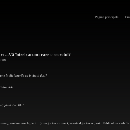
Pagina principală
Emi
r: ...Vă întreb acum: care e secretul?
2008
ne în dialogurile cu invitaţii dvs.?
întrebări?
-aţi făcut dvs. KO?
curenţi, suntem coechipieri… Şi nu jucăm un meci, eventual jucăm o piesă! Publicul nu vede în “P