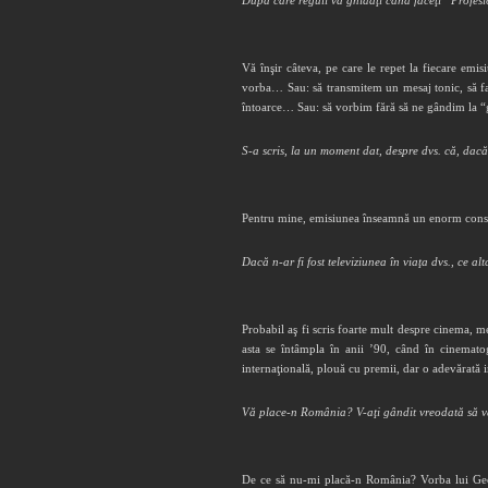
După care reguli vă ghidaţi când faceţi “Profesi
Vă înşir câteva, pe care le repet la fiecare em
vorba… Sau: să transmitem un mesaj tonic, să 
întoarce… Sau: să vorbim fără să ne gândim la “g
S-a scris, la un moment dat, despre dvs. că, dacă
Pentru mine, emisiunea înseamnă un enorm consum
Dacă n-ar fi fost televiziunea în viaţa dvs., ce alt
Probabil aş fi scris foarte mult despre cinema, m
asta se întâmpla în anii ’90, când în cinemato
internaţională, plouă cu premii, dar o adevărată 
Vă place-n România? V-aţi gândit ­vreodată să vă 
De ce să nu-mi placă-n România? Vorba lui Geor