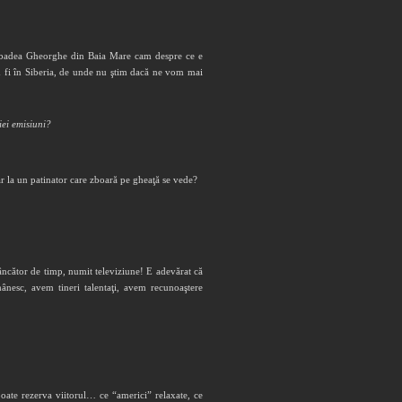
 şi badea Gheorghe din Baia Mare cam despre ce e
fi în Siberia, de unde nu ştim dacă ne vom mai
iei emisiuni?
 la un patinator care zboară pe gheaţă se vede?
mâncător de timp, numit televiziune! E adevărat că
ânesc, avem tineri talentaţi, avem recunoaştere
ate rezerva viitorul… ce “americi” relaxate, ce