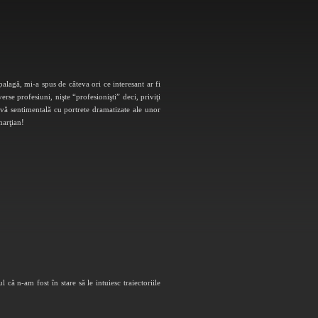
lagă, mi-a spus de câteva ori ce interesant ar fi
se profesiuni, nişte “profesionişti” deci, priviţi
vă sentimentală cu portrete dramatizate ale unor
marţian!
că n-am fost în stare să le intuiesc traiectoriile