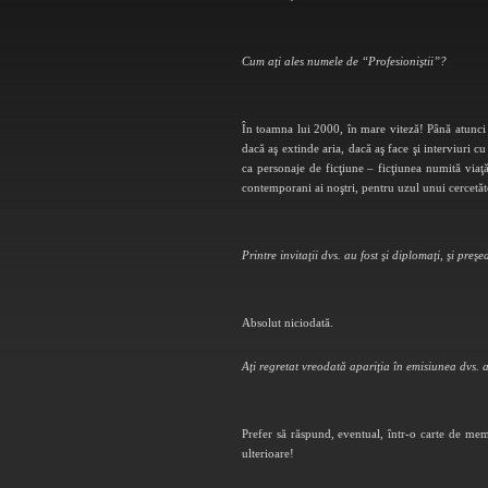
Cum aţi ales numele de “Profesioniştii”?
În toamna lui 2000, în mare viteză! Până atunci 
dacă aş extinde aria, dacă aş face şi interviuri 
ca personaje de ficţiune – ficţiunea numită via
contemporani ai noştri, pentru uzul unui cercetăto
Printre invitaţii dvs. au fost şi diplomaţi, şi preş
Absolut ­niciodată.
Aţi regretat vreodată apariţia în emisiunea dvs. a
Prefer să răspund, eventual, într-o carte de memo
ulterioare!