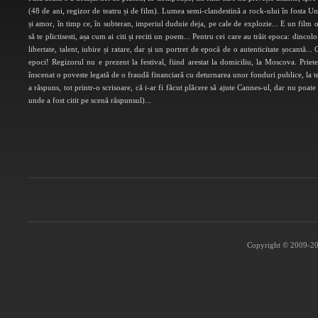
(48 de ani, regizor de teatru și de film). Lumea semi-clandestină a rock-ului în fosta 
și amor, în timp ce, în subteran, imperiul duduie deja, pe cale de explozie... E un film o
să te plictisesti, așa cum ai citi și reciti un poem... Pentru cei care au trăit epoca: din
libertate, talent, iubire și ratare, dar și un portret de epocă de o autenticitate șocantă.
epoci! Regizorul nu e prezent la festival, fiind arestat la domiciliu, la Moscova. Priete
înscenat o poveste legată de o fraudă financiară cu deturnarea unor fonduri publice, la teat
a răspuns, tot printr-o scrisoare, că i-ar fi făcut plăcere să ajute Cannes-ul, dar nu poate
unde a fost citit pe scenă răspunsul)...
Copyright © 2009-202