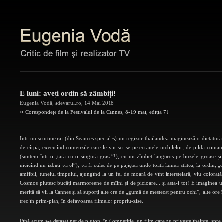
E luni: aveți ordin să zâmbiți!
Eugenia Vodă
,
adevarul.ro
,
14 Mai 2018
»
Corespondețe de la Festivalul de la Cannes, 8-19 mai, ediția 71
Intr-un scurtmetraj (din Seances speciales) un regizor thailandez imaginează o dictatură a
de cîrpă, executînd comenzile care le vin scrise pe ecranele mobilelor; de pildă comand
(suntem într-o „țară cu o singură grasă”!), cu un zîmbet languros pe buzele groase ș
nicicînd nu izbuti-va el”), va fi cules de pe pajiștea unde toată lumea stătea, la ordin, „
amfibii, tunelul timpului, ajungînd la un fel de moară de vînt interstelară, viu colorată
Cosmos plutesc bucăți marmoreene de mîini și de picioare... și asta-i tot! E imaginea 
merită să vii la Cannes și să suporți alte ore de „gumă de mestecat pentru ochi”, alte ore
trec în prim-plan, în defavoarea filmelor propriu-zise.
Pînă acum s-a detașat net de pluton, în Competiție, un film care nu privește înainte, spre