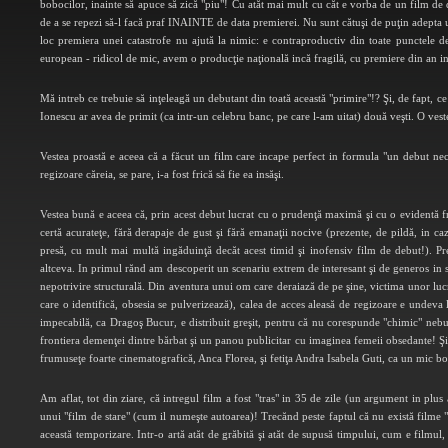
bobocilor, inainte să apuce să zică "piu"! Cu atăt mai mult cu căt e vorba de un film de 
de a se repezi să-l facă praf INAINTE de data premierei. Nu sunt cătuşi de puţin adepta un
loc premiera unei catastrofe nu ajută la nimic: e contraproductiv din toate punctele 
european - ridicol de mic, avem o producţie naţională incă fragilă, cu premiere din an in
Mă intreb ce trebuie să inţeleagă un debutant din toată această "primire"!? Şi, de fapt, ce a
Ionescu ar avea de primit (ca intr-un celebru banc, pe care l-am uitat) două veşti. O vest
Vestea proastă e aceea că a făcut un film care incape perfect in formula "un debut nec
regizoare căreia, se pare, i-a fost frică să fie ea insăşi.
Vestea bună e aceea că, prin acest debut lucrat cu o prudenţă maximă şi cu o evidentă fr
certă acurateţe, fără derapaje de gust şi fără emanaţii nocive (prezente, de pildă, in c
presă, cu mult mai multă ingăduinţă decăt acest timid şi inofensiv film de debut!). Pr
altceva. In primul rănd am descoperit un scenariu extrem de interesant şi de generos in se
nepotrivire structurală. Din aventura unui om care deraiază de pe şine, victima unor luc
care o identifică, obsesia se pulverizează), calea de acces aleasă de regizoare e undeva la
impecabilă, ca Dragoş Bucur, e distribuit greşit, pentru că nu corespunde "chimic" nebun
frontiera demenţei dintre bărbat şi un panou publicitar cu imaginea femeii obsedante! Şi 
frumuseţe foarte cinematografică, Anca Florea, şi fetiţa Andra Isabela Guti, ca un mic bo
Am aflat, tot din ziare, că intregul film a fost "tras" in 35 de zile (un argument in pl
unui "film de stare" (cum il numeşte autoarea)! Trecănd peste faptul că nu există filme "de
această temporizare. Intr-o artă atăt de grăbită şi atăt de supusă timpului, cum e filmul