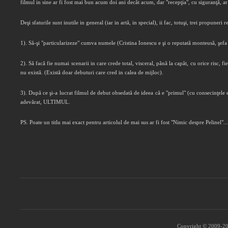
filmul in sine ar fi fost mai bun acum doi ani decăt acum, dar "recepţia", cu siguranţă, ar
Deşi sfaturile sunt inutile in general (iar in artă, in special), ii fac, totuşi, trei propune
1). Să-şi "particularizeze" cumva numele (Cristina Ionescu e şi o reputată monteusă, şe
2). Să facă fie numai scenarii in care crede total, visceral, pănă la capăt, cu orice risc, 
nu există. (Există doar debuturi care cred in calea de mijloc).
3). După ce şi-a lucrat filmul de debut obsedată de ideea că e "primul" (cu consecinţele est
adevărat, ULTIMUL.
PS. Poate un titlu mai exact pentru articolul de mai sus ar fi fost "Nimic despre Pelinel"...
Copyright © 2009-202