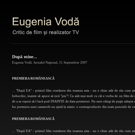
După mine...
Eugenia Vodă
,
Jurnalul Naţional
,
11 Septembrie 2007
PREMIERA ROMĂNEASCĂ
... "După EA" - primul film romănesc din toamna asta - nu e chiar atăt de rău cum am 
bobocilor, inainte să apuce să zică "piu"! Cu atăt mai mult cu căt e vorba de un film de 
de a se repezi să-l facă praf INAINTE de data premierei. Nu sunt cătuşi de puţin adepta un
loc premiera unei catastrofe nu ajută la nimic: e contraproductiv din toate punctele de v
PREMIERA ROMĂNEASCĂ
... "După EA" - primul film romănesc din toamna asta - nu e chiar atăt de rău cum am 