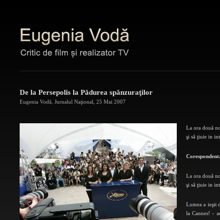
De la Persepolis la Pădurea spănzuraţilor
Eugenia Vodă
,
Jurnalul Naţional
,
25 Mai 2007
La ora două noa
şi să ţiuie in i
Corespondent
La ora două noa
şi să ţiuie in i
Lumea a ieşit d
la Cannes! - a