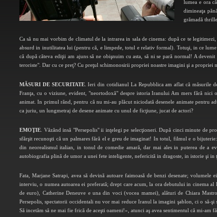
lumea e ora căn
dimineaţa pănă
grămadă thrille
Ca să nu mai vorbim de climatul de la intrarea in sala de cinema: după ce te legitimezi, t
absurd in inutilitatea lui (pentru că, e limpede, totul e relativ formal). Totuşi, in ce lu
că după căteva ediţii am ajuns să ne obişnuim cu asta, să ni se pară normal! A devenit 
teroriste". Dar cu ce preţ? Cu preţul schimonosirii propriei noastre imagini şi a propriei n
M
ĂSURI DE SECURITATE
. Ieri din cotidianul La Repubblica am aflat că măsurile de 
Franţa, cu o viziune, evident, "neortodoxă" despre istoria Iranului Am mers fără nici o 
animat. In primul rănd, pentru că nu mi-au plăcut niciodată desenele animate pentru adu
ca juriu, un lungmetraj de desene animate cu unul de ficţiune, jucat de actori?
EMOŢIE
. Văzănd insă "Persepolis" ii inţelegi pe selecţioneri. După cinci minute de proie
sfărşit recunoşti că un palmares fără el e greu de imaginat! In totul, filmul e o bijuterie
din neorealismul italian, in tonul de comedie amară, dar mai ales in puterea de a evoc
autobiografia plină de umor a unei fete inteligente, nefericită in dragoste, in istorie şi in 
Fata, Marjane Satrapi, avea să devină autoare faimoasă de benzi desenate; volumele e
interviu, o numea autoarea ei preferată; drept care acum, la ora debutului in cinema a
de euro), Catherine Deneuve e una din voci (vocea mamei), alături de Chiara Mastroi
Persepolis, spectatorii occidentali nu vor mai reduce Iranul la imagini şablon, ci o să-şi 
Să incetăm să ne mai fie frică de aceşti oameni!», atunci aş avea sentimentul că mi-am făc