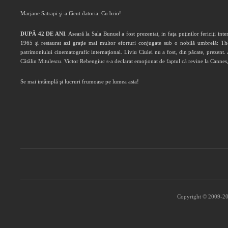
Marjane Satrapi şi-a făcut datoria. Cu brio!
DUPĂ 42 DE ANI
. Aseară la Sala Bunuel a fost prezentat, in faţa puţinilor fericiţi in
1965 şi restaurat azi graţie mai multor eforturi conjugate sub o nobilă umbrelă: T
patrimoniului cinematografic internaţional. Liviu Ciulei nu a fost, din păcate, prezent
Cătălin Mitulescu. Victor Rebengiuc s-a declarat emoţionat de faptul că revine la Cannes,
Se mai intămplă şi lucruri frumoase pe lumea asta!
Copyright © 2009-202