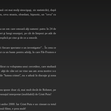
ă cei mai mulţi sinucigaşi, zic statisticile), după
tum, ceva straniu, obsedant, hipnotic, un "ceva" cu
 la un om care omoară alţi oameni: patru în 24 de
eri şi lungi enunţuri, pe cât de limpezi pe atât de
 explică pe cine şi de ce a omorât.
i fiecare spectator e un investigator"... În ceea ce
zut ca un basm pentru adulţi, în care Făt-Frumos e
făcut cu voluptatea unui cercetător, care studiază
alţii de câte ori ne vine sau am avea motive s-o
ile "lumea crimei", nu e adusă în discuţie şi zona
 putea spune doar că, mai mult decât de Rohmer, pe
onajul interpretat (inubliabil) de Cristi Puiu!
anilor 2000. Iar Cristi Puiu e un cineast cu totul
 două filme, e prea mult!