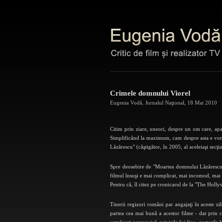
Crimele domnului Viorel
Eugenia Vodă
,
Jurnalul Naţional
,
18 Mai 2010
Citim prin ziare, uneori, despre un om care, apar
Simplificând la maximum, cam despre asta e vorba
Lăzărescu" (câştigător, în 2005, al aceleiaşi secţiu
Spre deosebire de "Moartea domnului Lăzărescu", 
filmul însuşi e mai complicat, mai incomod, mai i
Pentru că, îl citez pe cronicarul de la "The Holl
Tinerii regizori români par angajaţi în aceste zi
partea cea mai bună a acestor filme - dar prin ce