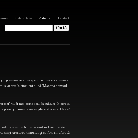
siuni
Galerie foto
Articole
Contact
iniştit şi cumsecade, incapabil să omoare o muscă!
rd, şi apărut la cinci ani după "Moartea domnului
urorei" va fi mai complicat, în măsura în care şi
de presă şi oameni care au plecat din sală. De ce?
Trebuie spus că bunurile sunt în final livrate, în
că simţi greutatea timpului şi că faci un efort să