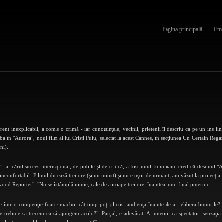
Pagina principală
Emi
ent inexplicabil, a comis o crimă - iar cunoştinţele, vecinii, prietenii îl descriu ca pe un ins l
 în "Aurora", noul film al lui Cristi Puiu, selectat la acest Cannes, în secţiunea Un Certain Rega
ni).
al cărui succes internaţional, de public şi de critică, a fost unul fulminant, cred că destinul "A
nconfortabil. Filmul durează trei ore (şi un minut) şi nu e uşor de urmărit; am văzut la proiecţia 
ywood Reporter": "Nu se întâmplă nimic, cale de aproape trei ore, înaintea unui final puternic.
le într-o competiţie foarte macho: cât timp poţi plictisi audienţa înainte de a-i elibera bunurile? 
 trebuie să trecem ca să ajungem acolo?". Parţial, e adevărat. Ai uneori, ca spectator, senzaţia 