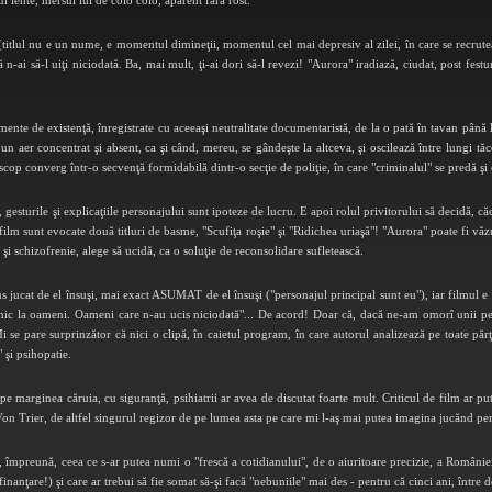
lui lente, mersul lui de colo colo, aparent fără rost.
titlul nu e un nume, e momentul dimineţii, momentul cel mai depresiv al zilei, în care se recruteaz
că n-ai să-l uiţi niciodată. Ba, mai mult, ţi-ai dori să-l revezi! "Aurora" iradiază, ciudat, post fes
nte de existenţă, înregistrate cu aceeaşi neutralitate documentaristă, de la o pată în tavan până
un aer concentrat şi absent, ca şi când, mereu, se gândeşte la altceva, şi oscilează între lungi tăc
scop converg într-o secvenţă formidabilă dintr-o secţie de poliţie, în care "criminalul" se predă şi
gesturile şi explicaţiile personajului sunt ipoteze de lucru. E apoi rolul privitorului să decidă, căc
film sunt evocate două titluri de basme, "Scufiţa roşie" şi "Ridichea uriaşă"! "Aurora" poate fi vă
ie şi schizofrenie, alege să ucidă, ca o soluţie de reconsolidare sufletească.
 jucat de el însuşi, mai exact ASUMAT de el însuşi ("personajul principal sunt eu"), iar filmul e 
lnic la oameni. Oameni care n-au ucis niciodată"... De acord! Doar că, dacă ne-am omorî unii pe 
se pare surprinzător că nici o clipă, în caietul program, în care autorul analizează pe toate părţ
" şi psihopatie.
 pe marginea căruia, cu siguranţă, psihiatrii ar avea de discutat foarte mult. Criticul de film ar
on Trier, de altfel singurul regizor de pe lumea asta pe care mi l-aş mai putea imagina jucănd pers
mpreună, ceea ce s-ar putea numi o "frescă a cotidianului", de o aiuritoare precizie, a României 
(finanţare!) şi care ar trebui să fie somat să-şi facă "nebuniile" mai des - pentru că cinci ani, între