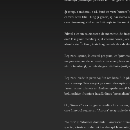
urmăreşti personajul, privirile lui fixe, gesturile 
Şi totuşi, paradoxul e că, după ce vezi "Aurora" (
ce vezi acest film "lung şi greoi", îţi dai seama 
care cinematograful nu se întâlneşte în fiecare zi.
Filmul e ca un caleidoscop de momente, de fragme
ore! E inginer metalurgist, îl cheamă Viorel, are 
alambicate. În final, toate fragmentele de caleido
Regizorul spune, în caietul program, că "privirea, 
mă priveşte, am decis: cred că nu întâmplător în 
năruit interior şi, pe linia de graniţă dintre justiţ
Regizorul vede în personaj "un om banal", în plus
la microscop "faţa neagră pe care o descopăr zi
facem, atunci planeta ar rămâne repede goală! Mi 
bolii psihice, frontiera fragilă dintre "normalitate
Or, "Aurora" e ca un genial studiu clinic de caz,
care îl invocă regizorul, "Aurora" se apropie de V
"Aurora" şi "Moartea domnului Lăzărescu" oferă, î
special, căruia ar trebui să i se dea apă la moară 