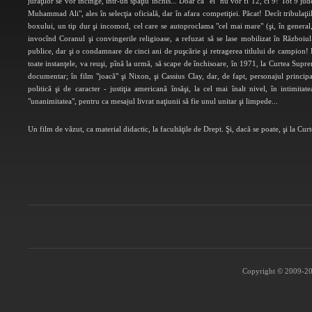
juraţilor se vor încinge, într-un spaţiu închis... Doar că "ei" nu vor fi 12, ci 9! Tot 9 j
Muhammad Ali", ales în selecţia oficială, dar în afara competiţiei. Păcat! Decît tribulaţiil
boxului, un tip dur şi incomod, cel care se autoproclama "cel mai mare" (şi, în general
invocînd Coranul şi convingerile religioase, a refuzat să se lase mobilizat în Războiu
publice, dar şi o condamnare de cinci ani de puşcărie şi retragerea titlului de campion! P
toate instanţele, va reuşi, pînă la urmă, să scape de închisoare, în 1971, la Curtea Sup
documentar; în film "joacă" şi Nixon, şi Cassius Clay, dar, de fapt, personajul principal
politică şi de caracter - justiţia americană însăşi, la cel mai înalt nivel, în intimit
"unanimitatea", pentru ca mesajul livrat naţiunii să fie unul unitar şi limpede...
Un film de văzut, ca material didactic, la facultăţile de Drept. Şi, dacă se poate, şi la Cu
Copyright © 2009-202