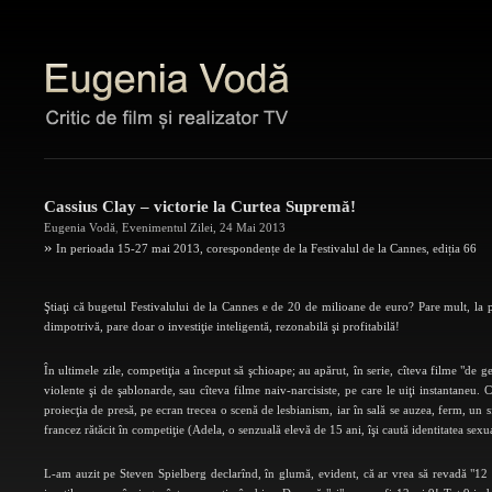
Cassius Clay – victorie la Curtea Supremă!
Eugenia Vodă
,
Evenimentul Zilei
,
24 Mai 2013
»
In perioada 15-27 mai 2013, corespondențe de la Festivalul de la Cannes, ediția 66
Ştiaţi că bugetul Festivalului de la Cannes e de 20 de milioane de euro? Pare mult, la 
dimpotrivă, pare doar o investiţie inteligentă, rezonabilă şi profitabilă!
În ultimele zile, competiţia a început să şchioape; au apărut, în serie, cîteva filme "de g
violente şi de şablonarde, sau cîteva filme naiv-narcisiste, pe care le uiţi instantaneu.
proiecţia de presă, pe ecran trecea o scenă de lesbianism, iar în sală se auzea, ferm, un sf
francez rătăcit în competiţie (Adela, o senzuală elevă de 15 ani, îşi caută identitatea sexua
L-am auzit pe Steven Spielberg declarînd, în glumă, evident, că ar vrea să revadă "12 o