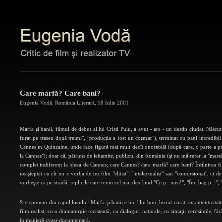
Care marfă? Care bani?
Eugenia Vodă
,
România Literară
,
18 Iulie 2001
Marfa şi banii, filmul de debut al lui Cristi Puiu, a avut - are - un destin ciudat. Născu
furat pe traseu două treimi", "producţia a fost un coşmar"), terminat cu bani incredibil
Cannes în Quinzaine, unde face figură mai mult decît onorabilă (după care, o parte a pre
la Cannes"); doar că, pătruns de lehamite, publicul din România (şi nu mă refer la "marele p
complet indiferent la ideea de Cannes; care Cannes? care marfă? care bani? Întîlnirea film
neaşteptat cu cît nu e vorba de un film "elitist", "intelectualist" sau "contorsionat", ci 
vorbeşte ca pe stradă: replicile care revin cel mai des fiind "Ce p...mea!", "Îmi bag p...",
S-o spunem din capul locului: Marfa şi banii e un film bun: lucrat curat, cu autenticitate
film realist, cu o dramaturgie rezistentă, cu dialoguri naturale, cu situaţii verosimile, făr
în manieră cvasi-documentară.