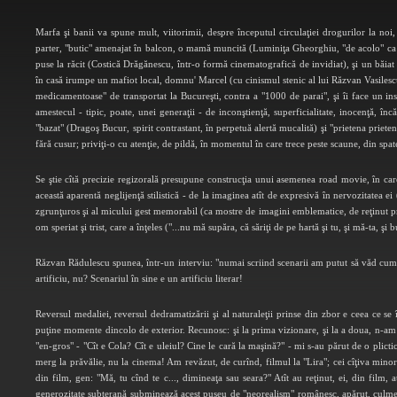
Marfa şi banii va spune mult, viitorimii, despre începutul circulaţiei drogurilor la no
parter, "butic" amenajat în balcon, o mamă muncită (Luminiţa Gheorghiu, "de acolo" ca în
puse la răcit (Costică Drăgănescu, într-o formă cinematografică de invidiat), şi un băiat
în casă irumpe un mafiot local, domnu' Marcel (cu cinismul stenic al lui Răzvan Vasilesc
medicamentoase" de transportat la Bucureşti, contra a "1000 de parai", şi îi face un i
amestecul - tipic, poate, unei generaţii - de inconştienţă, superficialitate, inocenţă, î
"bazat" (Dragoş Bucur, spirit contrastant, în perpetuă alertă mucalită) şi "prietena prieten
fără cusur; priviţi-o cu atenţie, de pildă, în momentul în care trece peste scaune, din spatel
Se ştie cîtă precizie regizorală presupune construcţia unui asemenea road movie, în ca
această aparentă neglijenţă stilistică - de la imaginea atît de expresivă în nervozitatea ei 
zgrunţuros şi al micului gest memorabil (ca mostre de imagini emblematice, de reţinut pro
om speriat şi trist, care a înţeles ("...nu mă supăra, că săriţi de pe hartă şi tu, şi mă-ta, şi b
Răzvan Rădulescu spunea, într-un interviu: "numai scriind scenarii am putut să văd cum se po
artificiu, nu? Scenariul în sine e un artificiu literar!
Reversul medaliei, reversul dedramatizării şi al naturaleţii prinse din zbor e ceea ce se 
puţine momente dincolo de exterior. Recunosc: şi la prima vizionare, şi la a doua, n-am
"en-gros" - "Cît e Cola? Cît e uleiul? Cine le cară la maşină?" - mi s-au părut de o plictic
merg la prăvălie, nu la cinema! Am revăzut, de curînd, filmul la "Lira"; cei cîţiva minori
din film, gen: "Mă, tu cînd te c..., dimineaţa sau seara?" Atît au reţinut, ei, din film, a
generozitate subterană subminează acest puseu de "neorealism" românesc, apărut, culmea,