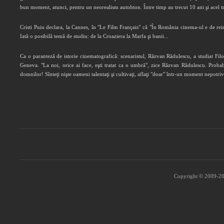
bun moment, atunci, pentru un neorealism autohton. Între timp au trecut 10 ani şi acel tre
Cristi Puiu declara, la Cannes, în "Le Film Français" că "În România cinema-ul e de rei
Iată o posibilă temă de studiu: de la Croaziera la Marfa şi banii...
Ca o paranteză de istorie cinematografică: scenaristul, Răzvan Rădulescu, a studiat Filo
Geneva. "La noi, orice ai face, eşti tratat ca o umbră", zice Răzvan Rădulescu. Probabi
domnilor! Sînteţi nişte oameni talentaţi şi cultivaţi, aflaţi "doar" într-un moment nepotriv
Copyright © 2009-202