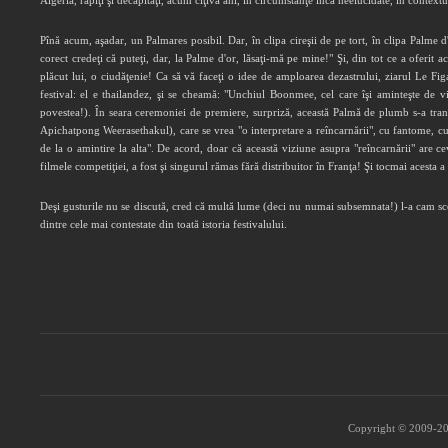
Algeria, răpiţi şi decapitaţi, acum cîţiva ani, în circumstanţe încă neelucidate, în context
Pînă acum, aşadar, un Palmares posibil. Dar, în clipa cireşii de pe tort, în clipa Palme d
corect credeţi că puteţi, dar, la Palme d'or, lăsaţi-mă pe mine!" Şi, din tot ce a oferit 
plăcut lui, o ciudăţenie! Ca să vă faceţi o idee de amploarea dezastrului, ziarul Le Fi
festival: el e thailandez, şi se cheamă: "Unchiul Boonmee, cel care îşi aminteşte de vie
povestea!). În seara ceremoniei de premiere, surpriză, această Palmă de plumb s-a tran
Apichatpong Weerasethakul), care se vrea "o interpretare a reîncarnării", cu fantome, cu cr
de la o amintire la alta". De acord, doar că această viziune asupra "reîncarnării" are ceva
filmele competiţiei, a fost şi singurul rămas fără distribuitor în Franţa! Şi tocmai acesta a
Deşi gusturile nu se discută, cred că multă lume (deci nu numai subsemnata!) l-a cam scos
dintre cele mai contestate din toată istoria festivalului.
Copyright © 2009-202