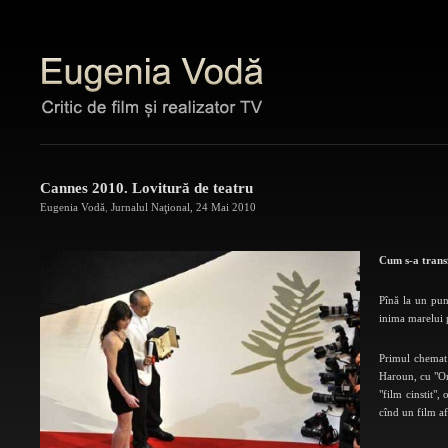
Cannes 2010. Lovitură de teatru
Eugenia Vodă
,
Jurnalul Naţional
,
24 Mai 2010
Cum s-a trans
Pînă la un pun
inima marelui 
Primul chemat 
Haroun, cu "Omu
"film cinstit",
cînd un film af