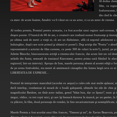
Al doilea chema
film, ca regiz
fosforescente,
din cînd în cîn
ca atare: de acum înainte, Amalric va fi văzut nu ca un actor, ci ca un autor de cinema.
Al treilea premiu, Premiul pentru scenariu, i-a fost acordat unui regizor sud-coreean
despre poezie. O bunică de 66 de ani, o creatură care iradiază numai frumuseţe şi tinereţe 
pe ultima sută de metri a vieţii ei, că are un Alzheimer, află că nepotul adolescent 
înduioşător, după care scrie primul şi ultimul ei poem!). Deşi actriţa din "Poetry" e abso
reprezentativă a actoriei de film coreene, cu peste 300 de roluri la activ!), juriul, pe pr
Juliette Binoche, binecunoscuta actriţă a cinema-ului francez, dar acum într-un rol dest
străzile din Assisi, semnată de iranianul Kiarostami, pentru prima oară filmînd în afara
regizorul, într-un interviu). Apropo de Iran, marele personaj absent al acestei ediţii a fost
de pe scena festivalului, era menit să amintească cineaştilor din lumea largă ceva ce ei u
LIBERTATEA DE EXPRESIE...
Premiul de interpretare masculină (acordat ex aequo) a cules cele mai multe aplauze; mai
decît interlop, condamnat să moară de o boală galopantă, ultimele lui zile de chin şi
magnificului Bardem, un tînăr actor italian, genul "băiat bun, dar cu lipsuri", tonic ş
singur, văduv, cu trei copii mici, şi care îşi înneacă durerea în muncă, pe un şantier, 
cu plăcere, în film, două personaje de români, în fine necaricaturizate şi nesimplificate,
Marele Premiu a fost acordat unui film francez, "Oameni şi zei", de Xavier Beauvois, pov