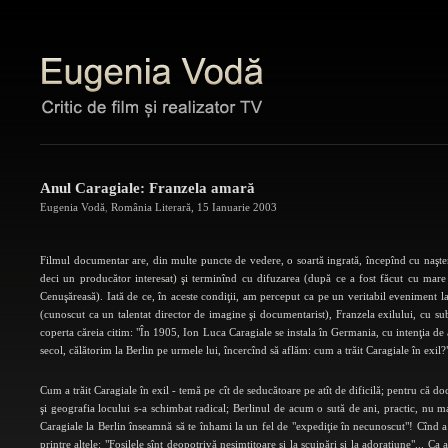
Anul Caragiale: Franzela amară
Eugenia Vodă
,
România Literară
,
15 Ianuarie 2003
Filmul documentar are, din multe puncte de vedere, o soartă ingrată, începînd cu naştere
deci un producător interesat) şi terminînd cu difuzarea (după ce a fost făcut cu mare c
Cenuşăreasă). Iată de ce, în aceste condiţii, am perceput ca pe un veritabil eveniment
(cunoscut ca un talentat director de imagine şi documentarist), Franzela exilului, cu sub
coperta căreia citim: "În 1905, Ion Luca Caragiale se instala în Germania, cu intenţia de a-
secol, călătorim la Berlin pe urmele lui, încercînd să aflăm: cum a trăit Caragiale în exil?
Cum a trăit Caragiale în exil - temă pe cît de seducătoare pe atît de dificilă; pentru că do
şi geografia locului s-a schimbat radical; Berlinul de acum o sută de ani, practic, nu ma
Caragiale la Berlin înseamnă să te înhami la un fel de "expediţie în necunoscut"! Cînd a împ
printre altele: "Fosilele sînt deopotrivă nesimţitoare şi la scuipări şi la adoraţiune"...