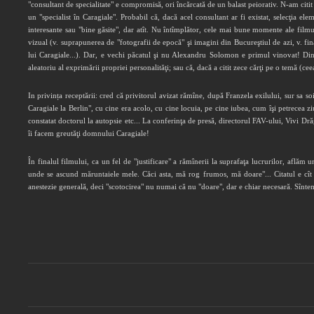
"consultant de specialitate" e compromisă, ori încărcată de un balast peiorativ. N-am citit
un "specialist în Caragiale". Probabil că, dacă acel consultant ar fi existat, selecţia ele
interesante sau "bine găsite", dar atît. Nu întîmplător, cele mai bune momente ale film
vizual (v. suprapunerea de "fotografii de epocă" şi imagini din Bucureştiul de azi, v. fin
lui Caragiale...). Dar, e vechi păcatul şi nu Alexandru Solomon e primul vinovat! Di
aleatoriu al exprimării propriei personalităţi; sau că, dacă a citit zece cărţi pe o temă (ce
In privința receptării: cred că privitorul avizat rămîne, după Franzela exilului, sur sa soi
Caragiale la Berlin", cu cine era acolo, cu cine locuia, pe cine iubea, cum îşi petrecea ziu
constatat doctorul la autopsie etc... La conferinţa de presă, directorul FAV-ului, Vivi Drăg
îi facem greutăţi domnului Caragiale!
În finalul filmului, ca un fel de "justificare" a rămînerii la suprafaţa lucrurilor, aflăm
unde se ascund măruntaiele mele. Căci asta, mă rog frumos, mă doare"... Citatul e cît
anestezie generală, deci "scotocirea" nu numai că nu "doare", dar e chiar necesară. Sîntem