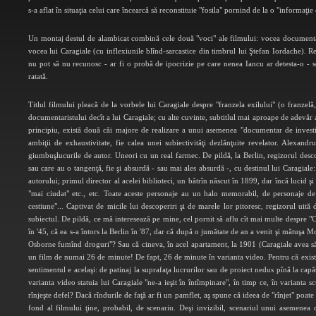
s-a aflat în situaţia celui care încearcă să reconstituie "fosila" pornind de la o "informaţi
Un montaj destul de alambicat combină cele două "voci" ale filmului: vocea documentarist
vocea lui Caragiale (cu inflexiunile blînd-sarcastice din timbrul lui Ştefan Iordache). R
nu pot să nu recunosc - ar fi o probă de ipocrizie pe care nenea Iancu ar detesta-o - sen
ratată.
Titlul filmului pleacă de la vorbele lui Caragiale despre "franzela exilului" (o franze
documentaristului decît a lui Caragiale; cu alte cuvinte, subtitlul mai aproape de adevăr 
principiu, există două căi majore de realizare a unui asemenea "documentar de investiga
ambiţii de exhaustivitate, fie calea unei subiectivităţi dezlănţuite revelator. Alexand
giumbuşlucurile de autor. Uneori cu un real farmec. De pildă, la Berlin, regizorul desc
sau care au o tangenţă, fie şi absurdă - sau mai ales absurdă -, cu destinul lui Caragiale
autorului; primul director al acelei biblioteci, un bătrîn născut în 1899, dar încă luci
"mai ciudat" etc., etc. Toate aceste personaje au un halo memorabil, de personaje de 
cestiune"... Captivat de micile lui descoperiri şi de marele lor pitoresc, regizorul uită
subiectul. De pildă, ce mă interesează pe mine, cel pornit să aflu cît mai multe despre 
în '45, că ea s-a întors la Berlin în '87, dar că după o jumătate de an a venit şi mătuşa
Osborne fumînd droguri"? Sau că cineva, în acel apartament, la 1901 (Caragiale avea să 
un film de numai 26 de minute! De fapt, 26 de minute în varianta video. Pentru că există
sentimentul e acelaşi: de patinaj la suprafaţa lucrurilor sau de proiect nedus pînă la capă
varianta video statuia lui Caragiale "ne-a ieşit în întîmpinare", în timp ce, în varianta sc
rînjeşte defel? Dacă rîndurile de faţă ar fi un pamflet, aş spune că ideea de "rînjet" poa
fond al filmului ţine, probabil, de scenariu. Deşi invizibil, scenariul unui asemenea