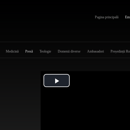
Pagina principală
Emi
Medicină
Presă
Teologie
Domenii diverse
Ambasadori
Președinții R
Play
Video