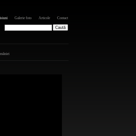
siuni
Galerie foto
Articole
Contact
omâniei