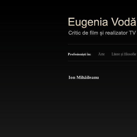
Arte
Litere și filosofie
Profesioniști în:
Ion Mihăileanu