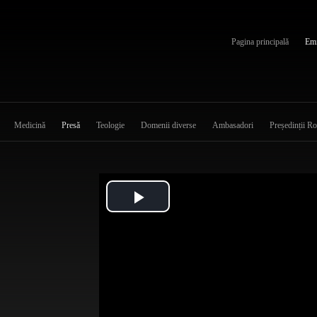
Pagina principală
Emi
Medicină
Presă
Teologie
Domenii diverse
Ambasadori
Președinții R
Play
Video