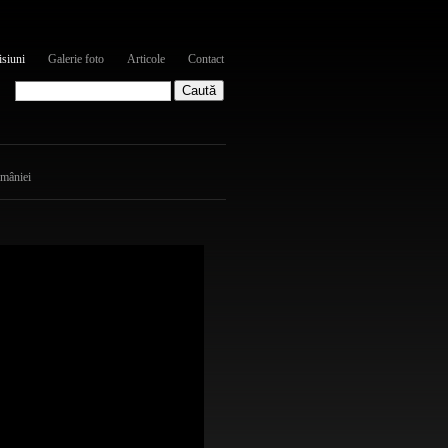
siuni
Galerie foto
Articole
Contact
omâniei