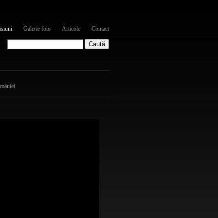
siuni
Galerie foto
Articole
Contact
omâniei