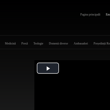
Pagina principală
Emi
Medicină
Presă
Teologie
Domenii diverse
Ambasadori
Președinții R
Play
Video