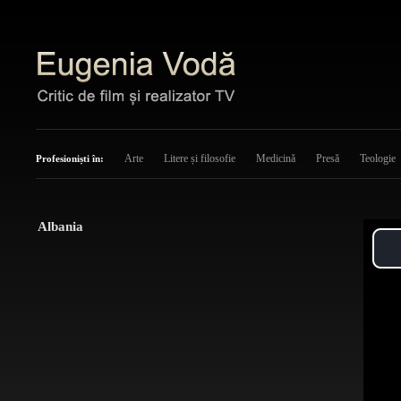
Arte
Litere și filosofie
Medicină
Presă
Teologie
Profesioniști în:
Albania