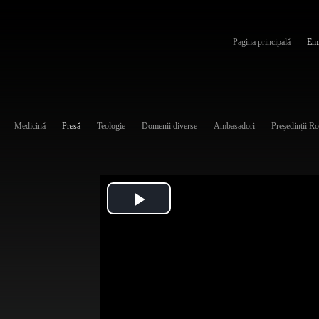
Pagina principală
Emi
Medicină
Presă
Teologie
Domenii diverse
Ambasadori
Președinții R
Play
Video