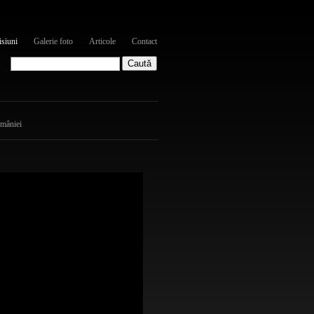
siuni
Galerie foto
Articole
Contact
omâniei