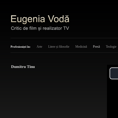
Arte
Litere și filosofie
Medicină
Presă
Teologie
Profesioniști în:
Dumitru Tinu