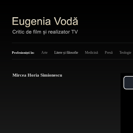
Arte
Litere și filosofie
Medicină
Presă
Teologie
Profesioniști în:
Mircea Horia Simionescu