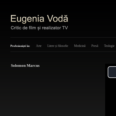
Arte
Litere și filosofie
Medicină
Presă
Teologie
Profesioniști în:
Solomon Marcus