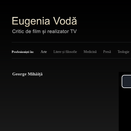
Arte
Litere și filosofie
Medicină
Presă
Teologie
Profesioniști în:
George Mihăiță