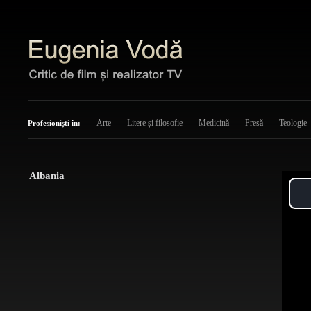
Arte
Litere și filosofie
Medicină
Presă
Teologie
Profesioniști în:
Albania