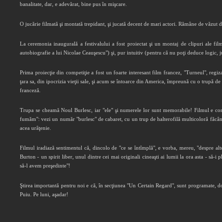
banalitate, dar, e adevărat, bine pus în mişcare.
O jucărie filmată şi montată trepidant, şi jucată decent de mari actori. Rămâne de văzut da
La ceremonia inaugurală a festivalului a fost proiectat şi un montaj de clipuri ale fil
autobiografie a lui Nicolae Ceauşescu") şi, pur intuitiv (pentru că nu poţi deduce logic, 
Prima proiecţie din competiţie a fost un foarte interesant film francez, "Turneul", regi
ţara sa, din ipocrizia vieţii sale, şi acum se întoarce din America, împreună cu o trupă de 
franceză.
Trupa se cheamă Noul Burlesc, iar "ele" şi numerele lor sunt memorabile! Filmul e conc
fumăm": vezi un număr "burlesc" de cabaret, cu un trup de halterofilă multicoloră făcând st
acea urâţenie.
Filmul iradiază sentimentul că, dincolo de "ce se întîmplă", e vorba, mereu, "despre alt
Burton - un spirit liber, unul dintre cei mai originali cineaşti ai lumii la ora asta - să
să-l avem preşedinte"!
Ştirea importantă pentru noi e că, în secţiunea "Un Certain Regard", sunt programate, d
Puiu. Pe luni, aşadar!