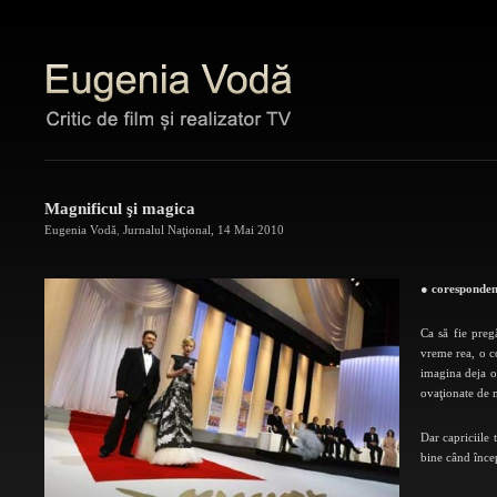
Magnificul şi magica
Eugenia Vodă
,
Jurnalul Naţional
,
14 Mai 2010
● coresponden
Ca să fie preg
vreme rea, o co
imagina deja o 
ovaţionate de 
Dar capriciile 
bine când înce