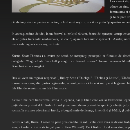
Cea aleasă să p
aduce cu sine, 
feminitatea ei 
şi buze prea ro
cât de important e, pentru un actor, ochiul unui regizor, şi cât de puţin îşi aparţine un acto
În aceeaşi ordine de idei, la un festival ai prilejul să vezi, foarte de aproape, actriţe co
ele ar putea trece total neobservată, "în civil", aparent fără nimic special!)... Aşadar, no
mare sub bagheta unor regizori mici.
Kristin Scott Thomas i-a invitat pe scenă pe interpreţii principali ai filmului de de
colegială: "Magica Cate Blanchett şi magnificul Russell Crowe". Tocmai văzusem filmul la
Blanchett nu era magică.
Deşi au avut un regizor respectabil, Ridley Scott ("Dueliştii", "Thelma şi Louise", "Gla
transmis un mesaj din partea regizorului, absent pentru că tocmai s-a operat la genunch
fals film de aventuri şi un fals film istoric.
Există filme care transformă istoria în legendă, dar şi filme care vor să transforme lege
puţin de un portret al lui Robin Hood şi mai mult de un portret de epocă (violenţă, jaf, c
tocmai în ordinea adevărului istoric, o bogată serie de licenţe, inventând şi bătălii, şi de
Pentru o dată, Russell Crowe nu pare prea credibil în rolul celui care avea să devină Rob
vrea, că rolul a fost scris iniţial pentru Kate Winslet!). Deci Robin Hood e un simplu 