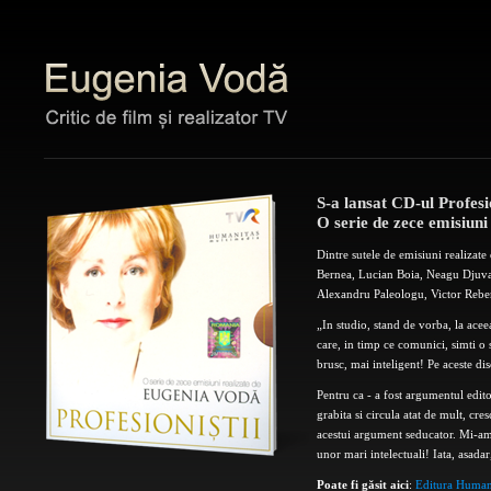
S-a lansat CD-ul Profesio
O serie de zece emisiuni
Dintre sutele de emisiuni realizat
Bernea, Lucian Boia, Neagu Djuvar
Alexandru Paleologu, Victor Rebe
„In studio, stand de vorba, la aceea
care, in timp ce comunici, simti o s
brusc, mai inteligent! Pe aceste d
Pentru ca - a fost argumentul edito
grabita si circula atat de mult, cre
acestui argument seducator. Mi-am 
unor mari intelectuali! Iata, asadar
Poate fi găsit aici
:
Editura Human